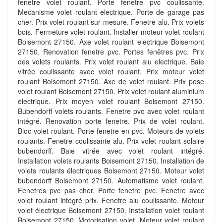
fenetre volet roulant. Porte fenetre pvc coulissante.
Mecanisme volet roulant electrique. Porte de garage pas
cher. Prix volet roulant sur mesure. Fenetre alu. Prix volets
bois. Fermeture volet roulant. Installer moteur volet roulant
Boisemont 27150. Axe volet roulant electrique Boisemont
27150. Renovation fenetre pvc. Portes fenêtres pvc. Prix
des volets roulants. Prix volet roulant alu electrique. Baie
vitrée coulissante avec volet roulant. Prix moteur volet
roulant Boisemont 27150. Axe de volet roulant. Prix pose
volet roulant Boisemont 27150. Prix volet roulant aluminium
electrique. Prix moyen volet roulant Boisemont 27150.
Bubendorff volets roulants. Fenetre pvc avec volet roulant
intégré. Renovation porte fenetre. Prix de volet roulant.
Bloc volet roulant. Porte fenetre en pvc. Moteurs de volets
roulants. Fenetre coulissante alu. Prix volet roulant solaire
bubendorff. Baie vitrée avec volet roulant intégré.
Installation volets roulants Boisemont 27150. Installation de
volets roulants électriques Boisemont 27150. Moteur volet
bubendorff Boisemont 27150. Automatisme volet roulant.
Fenetres pvc pas cher. Porte fenetre pvc. Fenetre avec
volet roulant intégré prix. Fenetre alu coulissante. Moteur
volet électrique Boisemont 27150. Installation volet roulant
Boisemont 27150. Motorisation volet. Moteur volet roulant