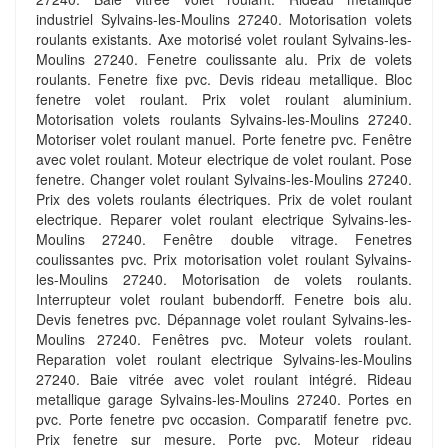
industriel Sylvains-les-Moulins 27240. Motorisation volets
roulants existants. Axe motorisé volet roulant Sylvains-les-
Moulins 27240. Fenetre coulissante alu. Prix de volets
roulants. Fenetre fixe pvc. Devis rideau metallique. Bloc
fenetre volet roulant. Prix volet roulant aluminium.
Motorisation volets roulants Sylvains-les-Moulins 27240.
Motoriser volet roulant manuel. Porte fenetre pvc. Fenêtre
avec volet roulant. Moteur electrique de volet roulant. Pose
fenetre. Changer volet roulant Sylvains-les-Moulins 27240.
Prix des volets roulants électriques. Prix de volet roulant
electrique. Reparer volet roulant electrique Sylvains-les-
Moulins 27240. Fenêtre double vitrage. Fenetres
coulissantes pvc. Prix motorisation volet roulant Sylvains-
les-Moulins 27240. Motorisation de volets roulants.
Interrupteur volet roulant bubendorff. Fenetre bois alu.
Devis fenetres pvc. Dépannage volet roulant Sylvains-les-
Moulins 27240. Fenêtres pvc. Moteur volets roulant.
Reparation volet roulant electrique Sylvains-les-Moulins
27240. Baie vitrée avec volet roulant intégré. Rideau
metallique garage Sylvains-les-Moulins 27240. Portes en
pvc. Porte fenetre pvc occasion. Comparatif fenetre pvc.
Prix fenetre sur mesure. Porte pvc. Moteur rideau