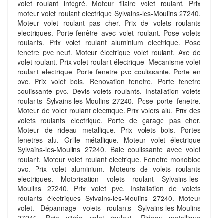
volet roulant intégré. Moteur filaire volet roulant. Prix
moteur volet roulant electrique Sylvains-les-Moulins 27240.
Moteur volet roulant pas cher. Prix de volets roulants
electriques. Porte fenêtre avec volet roulant. Pose volets
roulants. Prix volet roulant aluminium electrique. Pose
fenetre pvc neuf. Moteur électrique volet roulant. Axe de
volet roulant. Prix volet roulant électrique. Mecanisme volet
roulant electrique. Porte fenetre pvc coulissante. Porte en
pvc. Prix volet bois. Renovation fenetre. Porte fenetre
coulissante pvc. Devis volets roulants. Installation volets
roulants Sylvains-les-Moulins 27240. Pose porte fenetre.
Moteur de volet roulant electrique. Prix volets alu. Prix des
volets roulants electrique. Porte de garage pas cher.
Moteur de rideau metallique. Prix volets bois. Portes
fenetres alu. Grille métallique. Moteur volet électrique
Sylvains-les-Moulins 27240. Baie coulissante avec volet
roulant. Moteur volet roulant electrique. Fenetre monobloc
pvc. Prix volet aluminium. Moteurs de volets roulants
electriques. Motorisation volets roulant Sylvains-les-
Moulins 27240. Prix volet pvc. Installation de volets
roulants électriques Sylvains-les-Moulins 27240. Moteur
volet. Dépannage volets roulants Sylvains-les-Moulins
27240. Baie vitrée volet roulant. Rideau metallique