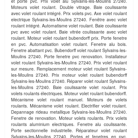
et porte pvc. Prix volet alu Sylvains-les-Moulins 27240.
Moteurs volet roulant. Double vitrage. Baie coulissante
avec volet roulant intégré. Prix volets pvc. Axe volet roulant
electrique Sylvains-les-Moulins 27240. Fenêtre avec volet
roulant intégré. Automatisme volet roulant. Baie coulissante
pvc avec volet roulant. Baie vitrée coulissante avec volet
roulant. Moteur volet roulant bubendorff prix. Porte fenetre
en pvc. Automatisation volet roulant. Fenetre alu bois.
Fenetre abattant pvc. Bubendorff volet roulant Sylvains-les-
Moulins 27240. Porte fenetre pvc renovation. Installateur
volet roulant Sylvains-les-Moulins 27240. Prix volet roulant
sur mesure. Remplacement moteur volet roulant Sylvains-
les-Moulins 27240. Prix moteur volet roulant bubendorff
Sylvains-les-Moulins 27240. Réparer volet roulant Sylvains-
les-Moulins 27240. Baie coulissante volet roulant. Prix
volets roulants électriques. Moteur volet roulant bubendorff.
Mécanisme volet roulant manuel. Moteurs de volets
roulants. Mécanisme volet roulant. Electrifier volet roulant.
Depannage rideau metallique Sylvains-les-Moulins 27240.
Fenetre de renovation. Moteur volets roulants. Prix volets
roulants aluminium electriques. Fenetre alu coulissante.
Porte sectionnelle industrielle. Réparateur volet roulant
Sylvains-les-Moulins 27240. Portes et fenetres en pvc.