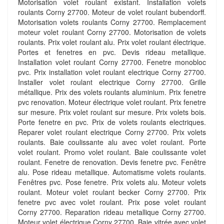
Motorisation volet roulant existant. Installation volets
roulants Corny 27700. Moteur de volet roulant bubendorff.
Motorisation volets roulants Corny 27700. Remplacement
moteur volet roulant Corny 27700. Motorisation de volets
roulants. Prix volet roulant alu. Prix volet roulant électrique.
Portes et fenetres en pvc. Devis rideau metallique.
Installation volet roulant Corny 27700. Fenetre monobloc
pvc. Prix installation volet roulant electrique Corny 27700.
Installer volet roulant electrique Corny 27700. Grille
métallique. Prix des volets roulants aluminium. Prix fenetre
pvc renovation. Moteur électrique volet roulant. Prix fenetre
sur mesure. Prix volet roulant sur mesure. Prix volets bois.
Porte fenetre en pvc. Prix de volets roulants electriques.
Reparer volet roulant electrique Corny 27700. Prix volets
roulants. Baie coulissante alu avec volet roulant. Porte
volet roulant. Promo volet roulant. Baie coulissante volet
roulant. Fenetre de renovation. Devis fenetre pvc. Fenêtre
alu. Pose rideau metallique. Automatisme volets roulants.
Fenêtres pvc. Pose fenetre. Prix volets alu. Moteur volets
roulant. Moteur volet roulant becker Corny 27700. Prix
fenetre pvc avec volet roulant. Prix pose volet roulant
Corny 27700. Reparation rideau metallique Corny 27700.
Moteur volet électrique Corny 27700. Baie vitrée avec volet