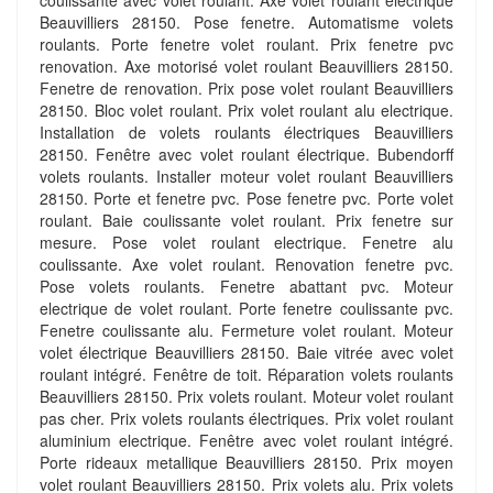
coulissante avec volet roulant. Axe volet roulant electrique
Beauvilliers 28150. Pose fenetre. Automatisme volets
roulants. Porte fenetre volet roulant. Prix fenetre pvc
renovation. Axe motorisé volet roulant Beauvilliers 28150.
Fenetre de renovation. Prix pose volet roulant Beauvilliers
28150. Bloc volet roulant. Prix volet roulant alu electrique.
Installation de volets roulants électriques Beauvilliers
28150. Fenêtre avec volet roulant électrique. Bubendorff
volets roulants. Installer moteur volet roulant Beauvilliers
28150. Porte et fenetre pvc. Pose fenetre pvc. Porte volet
roulant. Baie coulissante volet roulant. Prix fenetre sur
mesure. Pose volet roulant electrique. Fenetre alu
coulissante. Axe volet roulant. Renovation fenetre pvc.
Pose volets roulants. Fenetre abattant pvc. Moteur
electrique de volet roulant. Porte fenetre coulissante pvc.
Fenetre coulissante alu. Fermeture volet roulant. Moteur
volet électrique Beauvilliers 28150. Baie vitrée avec volet
roulant intégré. Fenêtre de toit. Réparation volets roulants
Beauvilliers 28150. Prix volets roulant. Moteur volet roulant
pas cher. Prix volets roulants électriques. Prix volet roulant
aluminium electrique. Fenêtre avec volet roulant intégré.
Porte rideaux metallique Beauvilliers 28150. Prix moyen
volet roulant Beauvilliers 28150. Prix volets alu. Prix volets