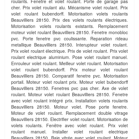
roulants. Fenetre et volet roulant. Porte de garage pas
cher. Prix volet roulant alu. Mécanisme volet roulant. Prix
volet roulant bubendorff. Motorisation volets roulants
Beauvilliers 28150. Prix des volets roulants électriques.
Motorisation volets roulants existants. Remplacement
moteur volet roulant Beauvilliers 28150. Fenetre monobloc
pvc. Porte fenetre pvc coulissante. Reparation rideau
metallique Beauvilliers 28150. Interupteur volet roulant.
Prix volet roulant électrique. Prix de volet roulant. Prix volet
roulant electrique aluminium. Pose volet roulant manuel.
Enrouleur volet roulant. Meilleur volet roulant. Motorisation
volet roulant bubendorff. Prix moteur volet roulant
Beauvilliers 28150. Comparatif fenetre pvc. Motorisation
portail. Moteur volet roulant prix. Moteur volet bubendorff
Beauvilliers 28150. Fenetres pvc pas cher. Axe de volet
roulant. Moteur volet roulant Beauvilliers 28150. Fenetre
avec volet roulant intégré prix. Installation volets roulants
Beauvilliers 28150. Moteur volet. Pose porte fenetre.
Moteur de volet roulant. Remplacement double vitrage
Beauvilliers 28150. Electrifier volet roulant. Motorisation de
volets roulants. Fenêtre avec volet roulant. Prix volet
roulant manuel. Installer volet roulant electrique
Beauvilliers 28150. Baie vitrée avec volet roulant. Moteur