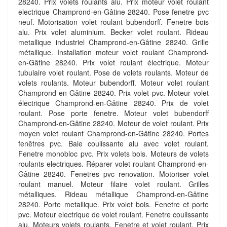
28240. Prix volets roulants alu. Prix moteur volet roulant
electrique Champrond-en-Gâtine 28240. Pose fenetre pvc
neuf. Motorisation volet roulant bubendorff. Fenetre bois
alu. Prix volet aluminium. Becker volet roulant. Rideau
metallique industriel Champrond-en-Gâtine 28240. Grille
métallique. Installation moteur volet roulant Champrond-
en-Gâtine 28240. Prix volet roulant électrique. Moteur
tubulaire volet roulant. Pose de volets roulants. Moteur de
volets roulants. Moteur bubendorff. Moteur volet roulant
Champrond-en-Gâtine 28240. Prix volet pvc. Moteur volet
électrique Champrond-en-Gâtine 28240. Prix de volet
roulant. Pose porte fenetre. Moteur volet bubendorff
Champrond-en-Gâtine 28240. Moteur de volet roulant. Prix
moyen volet roulant Champrond-en-Gâtine 28240. Portes
fenêtres pvc. Baie coulissante alu avec volet roulant.
Fenetre monobloc pvc. Prix volets bois. Moteurs de volets
roulants electriques. Réparer volet roulant Champrond-en-
Gâtine 28240. Fenetres pvc renovation. Motoriser volet
roulant manuel. Moteur filaire volet roulant. Grilles
métalliques. Rideau métallique Champrond-en-Gâtine
28240. Porte metallique. Prix volet bois. Fenetre et porte
pvc. Moteur electrique de volet roulant. Fenetre coulissante
alu. Moteurs volets roulants. Fenetre et volet roulant. Prix