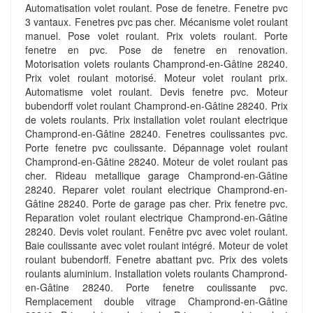
Automatisation volet roulant. Pose de fenetre. Fenetre pvc
3 vantaux. Fenetres pvc pas cher. Mécanisme volet roulant
manuel. Pose volet roulant. Prix volets roulant. Porte
fenetre en pvc. Pose de fenetre en renovation.
Motorisation volets roulants Champrond-en-Gâtine 28240.
Prix volet roulant motorisé. Moteur volet roulant prix.
Automatisme volet roulant. Devis fenetre pvc. Moteur
bubendorff volet roulant Champrond-en-Gâtine 28240. Prix
de volets roulants. Prix installation volet roulant electrique
Champrond-en-Gâtine 28240. Fenetres coulissantes pvc.
Porte fenetre pvc coulissante. Dépannage volet roulant
Champrond-en-Gâtine 28240. Moteur de volet roulant pas
cher. Rideau metallique garage Champrond-en-Gâtine
28240. Reparer volet roulant electrique Champrond-en-
Gâtine 28240. Porte de garage pas cher. Prix fenetre pvc.
Reparation volet roulant electrique Champrond-en-Gâtine
28240. Devis volet roulant. Fenêtre pvc avec volet roulant.
Baie coulissante avec volet roulant intégré. Moteur de volet
roulant bubendorff. Fenetre abattant pvc. Prix des volets
roulants aluminium. Installation volets roulants Champrond-
en-Gâtine 28240. Porte fenetre coulissante pvc.
Remplacement double vitrage Champrond-en-Gâtine