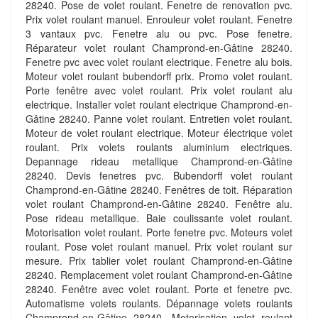
28240. Pose de volet roulant. Fenetre de renovation pvc.
Prix volet roulant manuel. Enrouleur volet roulant. Fenetre
3 vantaux pvc. Fenetre alu ou pvc. Pose fenetre.
Réparateur volet roulant Champrond-en-Gâtine 28240.
Fenetre pvc avec volet roulant electrique. Fenetre alu bois.
Moteur volet roulant bubendorff prix. Promo volet roulant.
Porte fenêtre avec volet roulant. Prix volet roulant alu
electrique. Installer volet roulant electrique Champrond-en-
Gâtine 28240. Panne volet roulant. Entretien volet roulant.
Moteur de volet roulant electrique. Moteur électrique volet
roulant. Prix volets roulants aluminium electriques.
Depannage rideau metallique Champrond-en-Gâtine
28240. Devis fenetres pvc. Bubendorff volet roulant
Champrond-en-Gâtine 28240. Fenêtres de toit. Réparation
volet roulant Champrond-en-Gâtine 28240. Fenêtre alu.
Pose rideau metallique. Baie coulissante volet roulant.
Motorisation volet roulant. Porte fenetre pvc. Moteurs volet
roulant. Pose volet roulant manuel. Prix volet roulant sur
mesure. Prix tablier volet roulant Champrond-en-Gâtine
28240. Remplacement volet roulant Champrond-en-Gâtine
28240. Fenêtre avec volet roulant. Porte et fenetre pvc.
Automatisme volets roulants. Dépannage volets roulants
Champrond-en-Gâtine 28240. Motorisation volet roulant