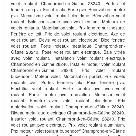
volet roulant Champrond-en-Gâtine 28240. Portes et
fenetres en pvc. Fenetre alu. Porte pvc. Renovation fenetre
pvc. Mecanisme volet roulant electrique. Rénovation volet
roulant. Baie coulissante avec volet roulant. Moteurs de
volets roulants. Motorisation volet. Prix fenetre sur mesure.
Fenêtre de toit. Prix de volet roulant electrique. Axe de
volet roulant. Devis volet roulant electrique. Bloc fenetre
volet roulant. Porte rideaux metallique Champrond-en-
Gâtine 28240. Pose volet roulant electrique. Baie vitrée
avec volet roulant. Installation volet roulant electrique
Champrond-en-Gâtine 28240. Installer moteur volet roulant
Champrond-en-Gâtine 28240. Prix volet roulant
bubendorff. Moteur volet. Motorisation portail. Prix volets
roulants pvc. Portes fenetres alu. Pose fenetre pvc.
Electrifier volet roulant. Porte fenetre pvc avec volet
roulant. Porte fenetre pvc renovation. Motoriser volet
roulant. Fenêtre avec volet roulant électrique. Prix
motorisation volet roulant Champrond-en-Gâtine 28240.
Rideau metallique electrique Champrond-en-Gâtine 28240.
Installer volet roulant Champrond-en-Gâtine 28240. Prix
volet roulant pvc electrique. Prix volet roulant aluminium.
Prix moteur volet roulant bubendorff Champrond-en-Gâtine