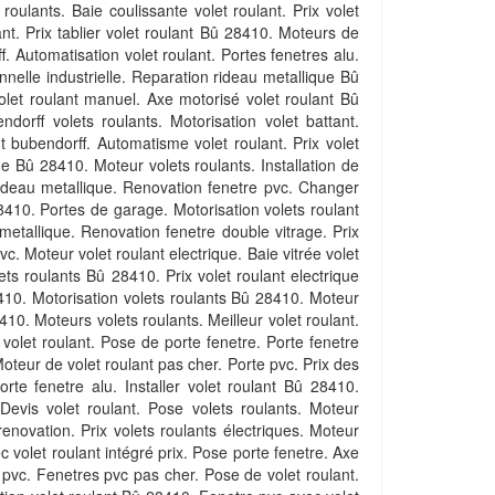
 roulants. Baie coulissante volet roulant. Prix volet
nt. Prix tablier volet roulant Bû 28410. Moteurs de
f. Automatisation volet roulant. Portes fenetres alu.
nnelle industrielle. Reparation rideau metallique Bû
olet roulant manuel. Axe motorisé volet roulant Bû
dorff volets roulants. Motorisation volet battant.
t bubendorff. Automatisme volet roulant. Prix volet
ue Bû 28410. Moteur volets roulants. Installation de
 rideau metallique. Renovation fenetre pvc. Changer
8410. Portes de garage. Motorisation volets roulant
metallique. Renovation fenetre double vitrage. Prix
. Moteur volet roulant electrique. Baie vitrée volet
lets roulants Bû 28410. Prix volet roulant electrique
8410. Motorisation volets roulants Bû 28410. Moteur
410. Moteurs volets roulants. Meilleur volet roulant.
volet roulant. Pose de porte fenetre. Porte fenetre
Moteur de volet roulant pas cher. Porte pvc. Prix des
orte fenetre alu. Installer volet roulant Bû 28410.
Devis volet roulant. Pose volets roulants. Moteur
 renovation. Prix volets roulants électriques. Moteur
ec volet roulant intégré prix. Pose porte fenetre. Axe
e pvc. Fenetres pvc pas cher. Pose de volet roulant.