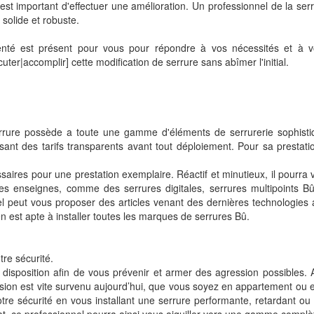
est important d'effectuer une amélioration. Un professionnel de la serr
 solide et robuste.
menté est présent pour vous pour répondre à vos nécessités et à v
er|accomplir] cette modification de serrure sans abîmer l'initial.
errure possède a toute une gamme d'éléments de serrurerie sophistiq
uisant des tarifs transparents avant tout déploiement. Pour sa prestati
aires pour une prestation exemplaire. Réactif et minutieux, il pourra v
es enseignes, comme des serrures digitales, serrures multipoints Bû,
nnel peut vous proposer des articles venant des dernières technologies 
en est apte à installer toutes les marques de serrures Bû.
tre sécurité.
 disposition afin de vous prévenir et armer des agression possibles. Ai
sion est vite survenu aujourd’hui, que vous soyez en appartement ou e
otre sécurité en vous installant une serrure performante, retardant ou d