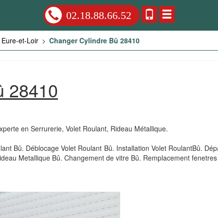
02.18.88.66.52
Eure-et-Loir
>
Changer Cylindre Bû 28410
û 28410
xperte en Serrurerie, Volet Roulant, Rideau Métallique.
ant Bû. Déblocage Volet Roulant Bû. Installation Volet RoulantBû. D
ideau Metallique Bû. Changement de vitre Bû. Remplacement fenetres