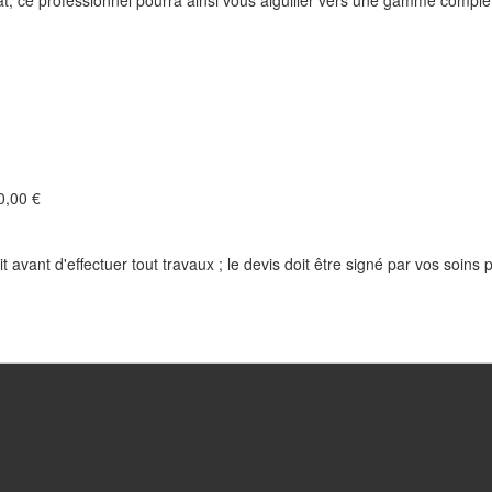
at, ce professionnel pourra ainsi vous aiguiller vers une gamme complèt
,00 €
t avant d'effectuer tout travaux ; le devis doit être signé par vos soins