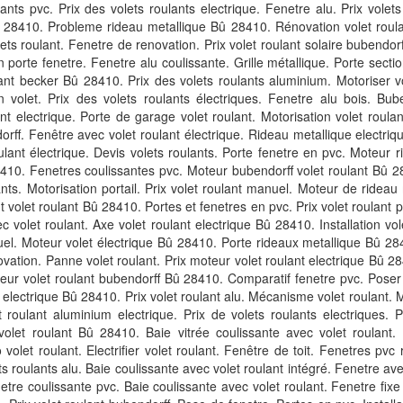
lants pvc. Prix des volets roulants electrique. Fenetre alu. Prix volets
 Bû 28410. Probleme rideau metallique Bû 28410. Rénovation volet roula
ets roulant. Fenetre de renovation. Prix volet roulant solaire bubendorf
porte fenetre. Fenetre alu coulissante. Grille métallique. Porte sectio
ant becker Bû 28410. Prix des volets roulants aluminium. Motoriser v
olet. Prix des volets roulants électriques. Fenetre alu bois. Buben
 electrique. Porte de garage volet roulant. Motorisation volet roulan
rff. Fenêtre avec volet roulant électrique. Rideau metallique electriq
oulant électrique. Devis volets roulants. Porte fenetre en pvc. Moteur
410. Fenetres coulissantes pvc. Moteur bubendorff volet roulant Bû 2
nts. Motorisation portail. Prix volet roulant manuel. Moteur de rideau 
olet roulant Bû 28410. Portes et fenetres en pvc. Prix volet roulant pvc
c volet roulant. Axe volet roulant electrique Bû 28410. Installation vo
uel. Moteur volet électrique Bû 28410. Porte rideaux metallique Bû 2
ovation. Panne volet roulant. Prix moteur volet roulant electrique Bû 28
eur volet roulant bubendorff Bû 28410. Comparatif fenetre pvc. Poser 
ant electrique Bû 28410. Prix volet roulant alu. Mécanisme volet roulant. 
et roulant aluminium electrique. Prix de volets roulants electriques. P
olet roulant Bû 28410. Baie vitrée coulissante avec volet roulant. 
volet roulant. Electrifier volet roulant. Fenêtre de toit. Fenetres pvc
ets roulants alu. Baie coulissante avec volet roulant intégré. Fenetre av
netre coulissante pvc. Baie coulissante avec volet roulant. Fenetre fix