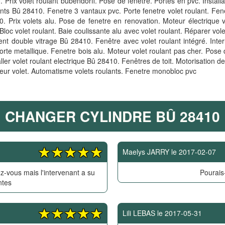
. Prix volet roulant bubendorff. Pose de fenetre. Portes en pvc. Install
lants Bû 28410. Fenetre 3 vantaux pvc. Porte fenetre volet roulant. Fene
. Prix volets alu. Pose de fenetre en renovation. Moteur électrique vol
Bloc volet roulant. Baie coulissante alu avec volet roulant. Réparer vole
nt double vitrage Bû 28410. Fenêtre avec volet roulant intégré. Interu
orte metallique. Fenetre bois alu. Moteur volet roulant pas cher. Pose d
er volet roulant electrique Bû 28410. Fenêtres de toit. Motorisation de
ur volet. Automatisme volets roulants. Fenetre monobloc pvc
CHANGER CYLINDRE BÛ 28410
Maelys JARRY
le
2017-02-07
z-vous mais l'intervenant a su
Pourais-
ntes
Lili LEBAS
le
2017-05-31