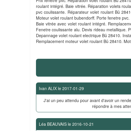
Prix fenetre pvc. Réparation volet roulant Bû 28410
roulant intégré. Baie vitrée. Réparation volets rou
pvc coulissante. Réparateur volet roulant Bû 28410
Moteur volet roulant bubendorff. Porte fenetre pvc. 
Baie vitrée avec volet roulant intégré. Remplaceme
Fenetre coulissante alu. Devis rideau metallique. P
Depannage volet roulant electrique Bû 28410. Install
Remplacement moteur volet roulant Bû 28410. Mote
Ivan ALIX
le
2017-01-29
J'ai un peu attendu pour avant d'avoir un rende
répondre à mes atte
Léa BEAUVAIS
le
2016-10-21