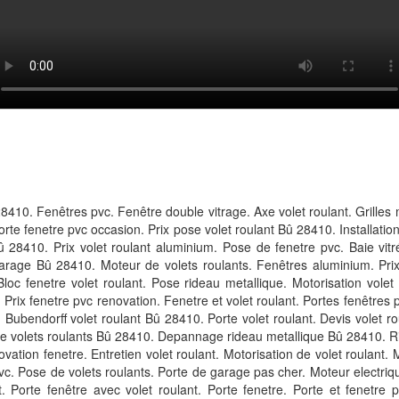
 28410. Fenêtres pvc. Fenêtre double vitrage. Axe volet roulant. Grilles
Porte fenetre pvc occasion. Prix pose volet roulant Bû 28410. Installatio
û 28410. Prix volet roulant aluminium. Pose de fenetre pvc. Baie vit
rage Bû 28410. Moteur de volets roulants. Fenêtres aluminium. Prix v
 Bloc fenetre volet roulant. Pose rideau metallique. Motorisation volet
. Prix fenetre pvc renovation. Fenetre et volet roulant. Portes fenêtres
 Bubendorff volet roulant Bû 28410. Porte volet roulant. Devis volet rou
 volets roulants Bû 28410. Depannage rideau metallique Bû 28410. Rid
vation fenetre. Entretien volet roulant. Motorisation de volet roulant. M
pvc. Pose de volets roulants. Porte de garage pas cher. Moteur electriqu
t. Porte fenêtre avec volet roulant. Porte fenetre. Porte et fenetre 