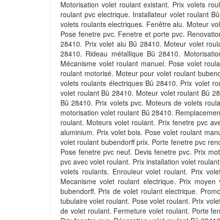
Motorisation volet roulant existant. Prix volets rou
roulant pvc electrique. Installateur volet roulant
volets roulants electriques. Fenêtre alu. Moteur vol
Pose fenetre pvc. Fenetre et porte pvc. Renovation 
28410. Prix volet alu Bû 28410. Moteur volet roul
28410. Rideau métallique Bû 28410. Motorisation v
Mécanisme volet roulant manuel. Pose volet roulant
roulant motorisé. Moteur pour volet roulant bubendo
volets roulants électriques Bû 28410. Prix volet r
volet roulant Bû 28410. Moteur volet roulant Bû 28
Bû 28410. Prix volets pvc. Moteurs de volets roula
motorisation volet roulant Bû 28410. Remplacement v
roulant. Moteurs volet roulant. Prix fenetre pvc ave
aluminium. Prix volet bois. Pose volet roulant man
volet roulant bubendorff prix. Porte fenetre pvc ren
Pose fenetre pvc neuf. Devis fenetre pvc. Prix mot
pvc avec volet roulant. Prix installation volet roul
volets roulants. Enrouleur volet roulant. Prix vol
Mecanisme volet roulant electrique. Prix moyen v
bubendorff. Prix de volet roulant electrique. Promo 
tubulaire volet roulant. Pose volet roulant. Prix vol
de volet roulant. Fermeture volet roulant. Porte fe