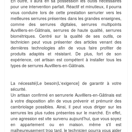
En outre, il aura en sa possession les outils nécessaires
pour une intervention parfait. Réactif et minutieux, il pourra
vous conduire lors de cette prestation serrurier vers les
meilleures serrures présentes dans les grandes enseignes,
comme des serrures digitales, serrures multipoints
Auvilliers-en-Gâtinais, serrures de haute qualité, serrures
biométriques. Centré sur la qualité de ses outils, ce
technicien peut vous présenter des articles venant des
dernières technologies afin de vous faire profiter de
produits adaptés et résistant. De plus, fort de son
expérience, cet artisan est compétent à installer tous les
types de serrures Auvilliers-en-Gâtinais.
La nécessité|Le besoin|L'exigence] de garantir à votre
sécurité.
Un artisan confirmé en serrurerie Auvilliers-en-Gâtinais est
à votre disposition afin de vous prévenir et prémunir des
cambriolage possibles. Ainsi, il peut vous diriger sur les
serrures les plus rudes présentes sur le marché. En effet,
une agression est vite survenu aujourd’hui, que vous soyez
en appartement ou en maison. même s'il est
malheureusement trop tard, le technicien pourra vous aider