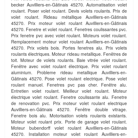
becker Auvilliers-en-Gâtinais 45270. Automatisation volet
roulant. Poser volet roulant. Devis volets roulants. Prix de
volet roulant. Rideau métallique Auvilliers-en-Gâtinais
45270. Prix moteur volet roulant Auvilliers-en-Gâtinais
45270. Fenetre et volet roulant. Fenetres coulissantes pvc.
Prix fenetre pvc avec volet roulant. Moteurs volet roulant.
Remplacement moteur volet roulant Auvilliers-en-Gâtinais
45270. Prix volets bois. Portes fenetres alu. Prix volets
roulants électriques. Moteur rideau metallique. Fenêtres de
toit. Moteur de volets roulants. Baie vitrée volet roulant.
Fenêtre avec volet roulant électrique. Prix volet roulant
aluminium. Probleme rideau metallique Auvilliers-en-
Gâtinais 45270. Pose volet roulant electrique. Pose volet
roulant manuel. Fenetres pvc pas cher. Fenêtre alu.
Entretien volet roulant. Meilleur volet roulant. Moteur
électrique volet roulant. Fenetre coulissante alu. Fenetre
de renovation pvc. Prix moteur volet roulant electrique
Auvilliers-en-Gâtinais 45270. Fenêtre double vitrage.
Fenetre bois alu. Motorisation volets roulants existants.
Moteur volet roulant prix. Porte de garage volet roulant.
Moteur bubendorff volet roulant Auvilliers-en-Gâtinais
45270. Installation moteur volet roulant Auvilliers-en-