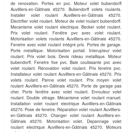
de renovation. Portes en pvc. Moteur volet bubendorff
Auvilliers-en-Gâtinais 45270. Bubendorff volets roulants.
Installer volet roulant Auvilliers-en-Gâtinais 45270.
Electrifier volet roulant. Moteur de volet roulant bubendorff.
Mecanisme volet roulant electrique. Becker volet roulant.
Prix volet roulant. Fenêtre pvc avec volet roulant.
Motorisation volets roulants Auvilliers-en-Gâtinais 45270.
Fenetre avec volet roulant intégré prix. Portes de garage.
Porte metallique. Motorisation portail. Interupteur volet
roulant. Prix volet bois. Devis rideau metallique. Moteur
bubendorff. Fenetre fixe pvc. Baie coulissante pvc avec
volet roulant. Rénovation volet roulant. Prix fenetre pvc.
Installateur volet roulant Auvilliers-en-Gâtinais 45270. Prix
volets roulant. Panne volet roulant. Prix moyen volet
roulant Auvilliers-en-Gâtinais 45270. Porte de garage pas
cher. Porte fenêtre avec volet roulant. Enrouleur volet
roulant. Double vitrage. Mécanisme volet roulant manuel.
Installation volet roulant electrique Auvilliers-en-Gâtinais
45270. Pose de fenetre. Réparation volet roulant Auvilliers-
en-Gâtinais 45270. Changer volet roulant Auvilliers-en-
Gâtinais 45270. Motorisation volet. Depannage volet
roulant electrique Auvilliers-en-Gâtinais 45270. Moteurs