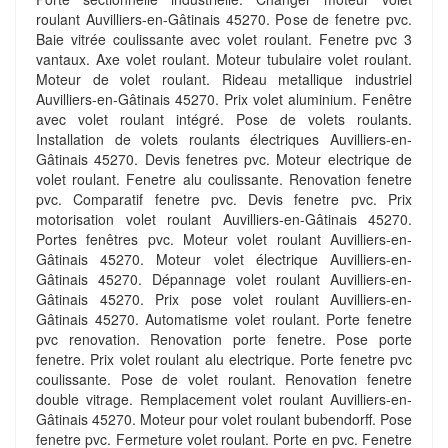
roulant Auvilliers-en-Gâtinais 45270. Pose de fenetre pvc.
Baie vitrée coulissante avec volet roulant. Fenetre pvc 3
vantaux. Axe volet roulant. Moteur tubulaire volet roulant.
Moteur de volet roulant. Rideau metallique industriel
Auvilliers-en-Gâtinais 45270. Prix volet aluminium. Fenêtre
avec volet roulant intégré. Pose de volets roulants.
Installation de volets roulants électriques Auvilliers-en-
Gâtinais 45270. Devis fenetres pvc. Moteur electrique de
volet roulant. Fenetre alu coulissante. Renovation fenetre
pvc. Comparatif fenetre pvc. Devis fenetre pvc. Prix
motorisation volet roulant Auvilliers-en-Gâtinais 45270.
Portes fenêtres pvc. Moteur volet roulant Auvilliers-en-
Gâtinais 45270. Moteur volet électrique Auvilliers-en-
Gâtinais 45270. Dépannage volet roulant Auvilliers-en-
Gâtinais 45270. Prix pose volet roulant Auvilliers-en-
Gâtinais 45270. Automatisme volet roulant. Porte fenetre
pvc renovation. Renovation porte fenetre. Pose porte
fenetre. Prix volet roulant alu electrique. Porte fenetre pvc
coulissante. Pose de volet roulant. Renovation fenetre
double vitrage. Remplacement volet roulant Auvilliers-en-
Gâtinais 45270. Moteur pour volet roulant bubendorff. Pose
fenetre pvc. Fermeture volet roulant. Porte en pvc. Fenetre