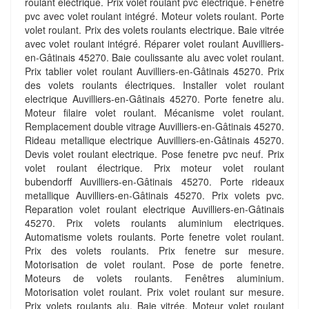
roulant electrique. Prix volet roulant pvc electrique. Fenetre
pvc avec volet roulant intégré. Moteur volets roulant. Porte
volet roulant. Prix des volets roulants electrique. Baie vitrée
avec volet roulant intégré. Réparer volet roulant Auvilliers-
en-Gâtinais 45270. Baie coulissante alu avec volet roulant.
Prix tablier volet roulant Auvilliers-en-Gâtinais 45270. Prix
des volets roulants électriques. Installer volet roulant
electrique Auvilliers-en-Gâtinais 45270. Porte fenetre alu.
Moteur filaire volet roulant. Mécanisme volet roulant.
Remplacement double vitrage Auvilliers-en-Gâtinais 45270.
Rideau metallique electrique Auvilliers-en-Gâtinais 45270.
Devis volet roulant electrique. Pose fenetre pvc neuf. Prix
volet roulant électrique. Prix moteur volet roulant
bubendorff Auvilliers-en-Gâtinais 45270. Porte rideaux
metallique Auvilliers-en-Gâtinais 45270. Prix volets pvc.
Reparation volet roulant electrique Auvilliers-en-Gâtinais
45270. Prix volets roulants aluminium electriques.
Automatisme volets roulants. Porte fenetre volet roulant.
Prix des volets roulants. Prix fenetre sur mesure.
Motorisation de volet roulant. Pose de porte fenetre.
Moteurs de volets roulants. Fenêtres aluminium.
Motorisation volet roulant. Prix volet roulant sur mesure.
Prix volets roulants alu. Baie vitrée. Moteur volet roulant