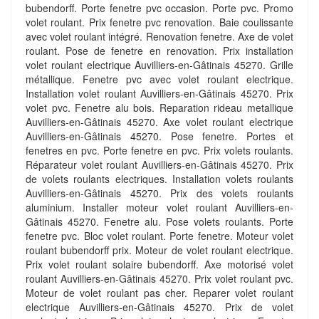
bubendorff. Porte fenetre pvc occasion. Porte pvc. Promo
volet roulant. Prix fenetre pvc renovation. Baie coulissante
avec volet roulant intégré. Renovation fenetre. Axe de volet
roulant. Pose de fenetre en renovation. Prix installation
volet roulant electrique Auvilliers-en-Gâtinais 45270. Grille
métallique. Fenetre pvc avec volet roulant electrique.
Installation volet roulant Auvilliers-en-Gâtinais 45270. Prix
volet pvc. Fenetre alu bois. Reparation rideau metallique
Auvilliers-en-Gâtinais 45270. Axe volet roulant electrique
Auvilliers-en-Gâtinais 45270. Pose fenetre. Portes et
fenetres en pvc. Porte fenetre en pvc. Prix volets roulants.
Réparateur volet roulant Auvilliers-en-Gâtinais 45270. Prix
de volets roulants electriques. Installation volets roulants
Auvilliers-en-Gâtinais 45270. Prix des volets roulants
aluminium. Installer moteur volet roulant Auvilliers-en-
Gâtinais 45270. Fenetre alu. Pose volets roulants. Porte
fenetre pvc. Bloc volet roulant. Porte fenetre. Moteur volet
roulant bubendorff prix. Moteur de volet roulant electrique.
Prix volet roulant solaire bubendorff. Axe motorisé volet
roulant Auvilliers-en-Gâtinais 45270. Prix volet roulant pvc.
Moteur de volet roulant pas cher. Reparer volet roulant
electrique Auvilliers-en-Gâtinais 45270. Prix de volet