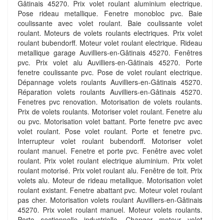
Gâtinais 45270. Prix volet roulant aluminium electrique.
Pose rideau metallique. Fenetre monobloc pvc. Baie
coulissante avec volet roulant. Baie coulissante volet
roulant. Moteurs de volets roulants electriques. Prix volet
roulant bubendorff. Moteur volet roulant electrique. Rideau
metallique garage Auvilliers-en-Gâtinais 45270. Fenêtres
pvc. Prix volet alu Auvilliers-en-Gâtinais 45270. Porte
fenetre coulissante pvc. Pose de volet roulant electrique.
Dépannage volets roulants Auvilliers-en-Gâtinais 45270.
Réparation volets roulants Auvilliers-en-Gâtinais 45270.
Fenetres pvc renovation. Motorisation de volets roulants.
Prix de volets roulants. Motoriser volet roulant. Fenetre alu
ou pvc. Motorisation volet battant. Porte fenetre pvc avec
volet roulant. Pose volet roulant. Porte et fenetre pvc.
Interrupteur volet roulant bubendorff. Motoriser volet
roulant manuel. Fenetre et porte pvc. Fenêtre avec volet
roulant. Prix volet roulant electrique aluminium. Prix volet
roulant motorisé. Prix volet roulant alu. Fenêtre de toit. Prix
volets alu. Moteur de rideau metallique. Motorisation volet
roulant existant. Fenetre abattant pvc. Moteur volet roulant
pas cher. Motorisation volets roulant Auvilliers-en-Gâtinais
45270. Prix volet roulant manuel. Moteur volets roulants.
Porte sectionnelle industrielle. Changer moteur volet