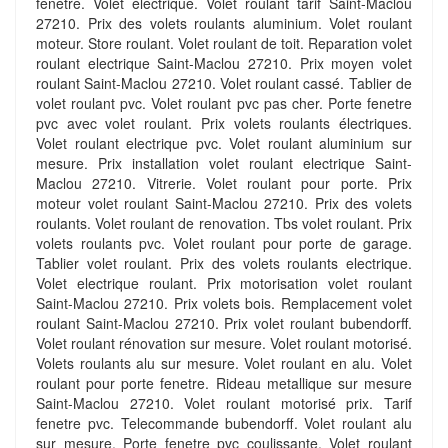
fenetre. Volet éléctrique. Volet roulant tarif Saint-Maclou
27210. Prix des volets roulants aluminium. Volet roulant
moteur. Store roulant. Volet roulant de toit. Reparation volet
roulant electrique Saint-Maclou 27210. Prix moyen volet
roulant Saint-Maclou 27210. Volet roulant cassé. Tablier de
volet roulant pvc. Volet roulant pvc pas cher. Porte fenetre
pvc avec volet roulant. Prix volets roulants électriques.
Volet roulant electrique pvc. Volet roulant aluminium sur
mesure. Prix installation volet roulant electrique Saint-
Maclou 27210. Vitrerie. Volet roulant pour porte. Prix
moteur volet roulant Saint-Maclou 27210. Prix des volets
roulants. Volet roulant de renovation. Tbs volet roulant. Prix
volets roulants pvc. Volet roulant pour porte de garage.
Tablier volet roulant. Prix des volets roulants electrique.
Volet electrique roulant. Prix motorisation volet roulant
Saint-Maclou 27210. Prix volets bois. Remplacement volet
roulant Saint-Maclou 27210. Prix volet roulant bubendorff.
Volet roulant rénovation sur mesure. Volet roulant motorisé.
Volets roulants alu sur mesure. Volet roulant en alu. Volet
roulant pour porte fenetre. Rideau metallique sur mesure
Saint-Maclou 27210. Volet roulant motorisé prix. Tarif
fenetre pvc. Telecommande bubendorff. Volet roulant alu
sur mesure. Porte fenetre pvc coulissante. Volet roulant