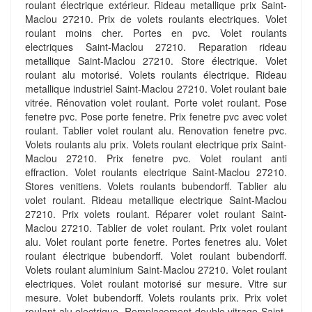
roulant électrique extérieur. Rideau metallique prix Saint-
Maclou 27210. Prix de volets roulants electriques. Volet
roulant moins cher. Portes en pvc. Volet roulants
electriques Saint-Maclou 27210. Reparation rideau
metallique Saint-Maclou 27210. Store électrique. Volet
roulant alu motorisé. Volets roulants électrique. Rideau
metallique industriel Saint-Maclou 27210. Volet roulant baie
vitrée. Rénovation volet roulant. Porte volet roulant. Pose
fenetre pvc. Pose porte fenetre. Prix fenetre pvc avec volet
roulant. Tablier volet roulant alu. Renovation fenetre pvc.
Volets roulants alu prix. Volets roulant electrique prix Saint-
Maclou 27210. Prix fenetre pvc. Volet roulant anti
effraction. Volet roulants electrique Saint-Maclou 27210.
Stores venitiens. Volets roulants bubendorff. Tablier alu
volet roulant. Rideau metallique electrique Saint-Maclou
27210. Prix volets roulant. Réparer volet roulant Saint-
Maclou 27210. Tablier de volet roulant. Prix volet roulant
alu. Volet roulant porte fenetre. Portes fenetres alu. Volet
roulant électrique bubendorff. Volet roulant bubendorff.
Volets roulant aluminium Saint-Maclou 27210. Volet roulant
electriques. Volet roulant motorisé sur mesure. Vitre sur
mesure. Volet bubendorff. Volets roulants prix. Prix volet
roulant alu electrique. Remplacement double vitrage Saint-