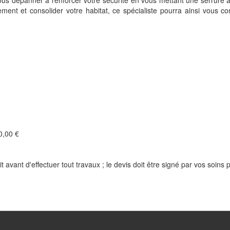
us dépanner à renforcer votre sécurité en vous mettant une serrure adé
ement et consolider votre habitat, ce spécialiste pourra ainsi vous
,00 €
t avant d'effectuer tout travaux ; le devis doit être signé par vos soins