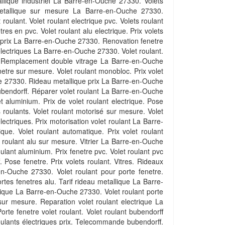
allique industriel La Barre-en-Ouche 27330. Volets
 metallique sur mesure La Barre-en-Ouche 27330.
ulant. Volet roulant electrique pvc. Volets roulant
es en pvc. Volet roulant alu electrique. Prix volets
e prix La Barre-en-Ouche 27330. Renovation fenetre
t electriques La Barre-en-Ouche 27330. Volet roulant.
alu. Remplacement double vitrage La Barre-en-Ouche
netre sur mesure. Volet roulant monobloc. Prix volet
che 27330. Rideau metallique prix La Barre-en-Ouche
e bubendorff. Réparer volet roulant La Barre-en-Ouche
et aluminium. Prix de volet roulant electrique. Pose
s roulants. Volet roulant motorisé sur mesure. Volet
lectriques. Prix motorisation volet roulant La Barre-
ique. Volet roulant automatique. Prix volet roulant
et roulant alu sur mesure. Vitrier La Barre-en-Ouche
roulant aluminium. Prix fenetre pvc. Volet roulant pvc
f. Pose fenetre. Prix volets roulant. Vitres. Rideaux
en-Ouche 27330. Volet roulant pour porte fenetre.
rtes fenetres alu. Tarif rideau metallique La Barre-
trique La Barre-en-Ouche 27330. Volet roulant porte
sur mesure. Reparation volet roulant electrique La
rte fenetre volet roulant. Volet roulant bubendorff
s roulants électriques prix. Telecommande bubendorff.