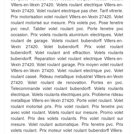
Villers-en-Vexin 27420. Volets roulant electrique Villers-en-
Vexin 27420. Volet roulant electrique pas cher. Tarif vitrerie.
Prix motorisation volet roulant Villers-en-Vexin 27420. Volet
roulant motorisé sur mesure. Prix volets pvc. Pose fenetre
pvc neuf. Tablier volet roulant pvc. Porte fenetre pvc
occasion. Prix volets roulants aluminium electriques. Volet
roulant de garage. Volets roulant bubendorff Villers-en-
Vexin 27420. Volet bubendorff. Prix volet roulant
bubendorff. Volet roulant anti effraction. Volets roulants
bubendorff. Reparation volet roulant electrique Villers-en-
Vexin 27420. Volet roulant garage. Prix moyen volet roulant
Villers-en-Vexin 27420. Volet roulant electrique pvc. Volet
roulant cassé. Rideau metallique industriel Villers-en-Vexin
27420. Volet roulant de renovation. Portes en pvc.
Telecommande volet roulant bubendorff. Volets roulants
électrique. Volets roulants électriques prix. Probleme rideau
metallique Villers-en-Vexin 27420. Porte volet roulant. Volet
roulant motorisé prix. Prix volet roulant. Prix fenetre pvc
avec volet roulant. Volets roulant sur mesure. Promo volet
roulant. Prix des volets roulants. Prix volet roulant sur
mesure. Volet roulant automatique. Prix fenetre pvc. Prix
volets roulant. Prix moteur volet roulant bubendorff Villers-