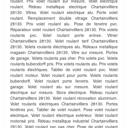
roulant. Prix volet roulant sur mesure. Volet electrique
roulant. Rideau metallique electrique Chartainvilliers
28130. Vitres. Volet roulant electrique alu. Porte volet
roulant. Remplacement double vitrage Chartainvilliers
28130. Prix volet roulant alu. Pose de fenetre pvc.
Réparateur volet roulant Chartainvilliers 28130. Prix volets
roulants pvc. Volet roulant porte entree. Vitrier
Chartainvilliers 28130. Volet roulant tarif Chartainvilliers
28130. Volets roulants électriques alu. Rideaux metallique
magasin Chartainvilliers 28130. Vitre sur mesure. Portes
de garage. Volets roulants pas cher. Prix volets pvc. Volets
roulants bubendorff prix. Prix volets roulants alu. Prix volets
roulants électriques. Tablier de volet roulant pvc. Volet
roulant moteur. Volet roulant pour porte. Volets roulants
bubendorff. Volet roulant porte fenetre. Volet roulant
garage. Volet roulant alu sur mesure. Volet roulant
électrique sur mesure. Store électrique. Rideau roulant
Chartainvilliers 28130. Volet roulant rénovation aluminium.
Volet roulants electriques Chartainvilliers 28130. Portes
fenêtres pvc. Tablier de volet roulant. Pose volet roulant
electrique. Volet roulant électrique extérieur. Volet roulant
motorisé prix. Rideau metallique industriel Chartainvilliers
28130. Volet roulant pvc pas cher. Pose de volet roulant