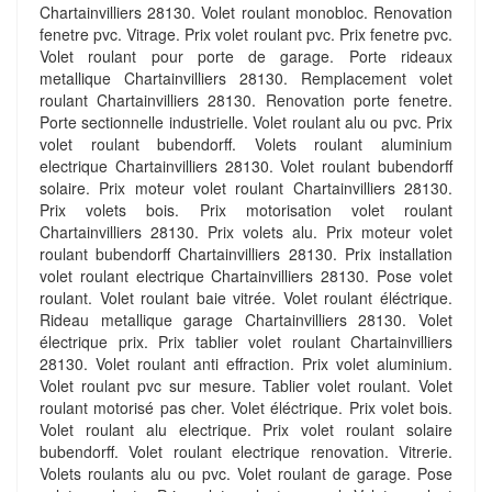
Chartainvilliers 28130. Volet roulant monobloc. Renovation
fenetre pvc. Vitrage. Prix volet roulant pvc. Prix fenetre pvc.
Volet roulant pour porte de garage. Porte rideaux
metallique Chartainvilliers 28130. Remplacement volet
roulant Chartainvilliers 28130. Renovation porte fenetre.
Porte sectionnelle industrielle. Volet roulant alu ou pvc. Prix
volet roulant bubendorff. Volets roulant aluminium
electrique Chartainvilliers 28130. Volet roulant bubendorff
solaire. Prix moteur volet roulant Chartainvilliers 28130.
Prix volets bois. Prix motorisation volet roulant
Chartainvilliers 28130. Prix volets alu. Prix moteur volet
roulant bubendorff Chartainvilliers 28130. Prix installation
volet roulant electrique Chartainvilliers 28130. Pose volet
roulant. Volet roulant baie vitrée. Volet roulant éléctrique.
Rideau metallique garage Chartainvilliers 28130. Volet
électrique prix. Prix tablier volet roulant Chartainvilliers
28130. Volet roulant anti effraction. Prix volet aluminium.
Volet roulant pvc sur mesure. Tablier volet roulant. Volet
roulant motorisé pas cher. Volet éléctrique. Prix volet bois.
Volet roulant alu electrique. Prix volet roulant solaire
bubendorff. Volet roulant electrique renovation. Vitrerie.
Volets roulants alu ou pvc. Volet roulant de garage. Pose