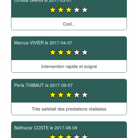
Ornella GARIN
le
2017-03-01
Cool...
Marcus VIVIER
le
2017-04-07
Intervention rapide et soigné
Perla THIBAUT
le
2017-09-07
Très satisfait des prestations réalisées
Balthazar COSTE
le
2017-08-08