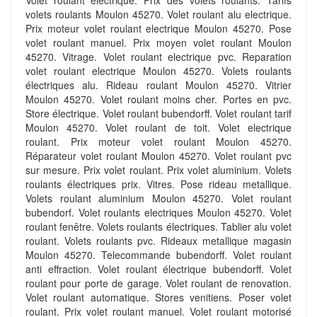
Volet roulant éléctrique. Prix des volets roulants. Tarifs
volets roulants Moulon 45270. Volet roulant alu electrique.
Prix moteur volet roulant electrique Moulon 45270. Pose
volet roulant manuel. Prix moyen volet roulant Moulon
45270. Vitrage. Volet roulant electrique pvc. Reparation
volet roulant electrique Moulon 45270. Volets roulants
électriques alu. Rideau roulant Moulon 45270. Vitrier
Moulon 45270. Volet roulant moins cher. Portes en pvc.
Store électrique. Volet roulant bubendorff. Volet roulant tarif
Moulon 45270. Volet roulant de toit. Volet electrique
roulant. Prix moteur volet roulant Moulon 45270.
Réparateur volet roulant Moulon 45270. Volet roulant pvc
sur mesure. Prix volet roulant. Prix volet aluminium. Volets
roulants électriques prix. Vitres. Pose rideau metallique.
Volets roulant aluminium Moulon 45270. Volet roulant
bubendorf. Volet roulants electriques Moulon 45270. Volet
roulant fenêtre. Volets roulants électriques. Tablier alu volet
roulant. Volets roulants pvc. Rideaux metallique magasin
Moulon 45270. Telecommande bubendorff. Volet roulant
anti effraction. Volet roulant électrique bubendorff. Volet
roulant pour porte de garage. Volet roulant de renovation.
Volet roulant automatique. Stores venitiens. Poser volet
roulant. Prix volet roulant manuel. Volet roulant motorisé