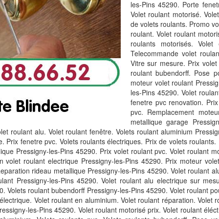
les-Pins 45290. Porte fenet
Volet roulant motorisé. Vole
de volets roulants. Promo vo
roulant. Volet roulant motor
roulants motorisés. Volet e
Telecommande volet roulant
Vitre sur mesure. Prix volet
roulant bubendorff. Pose po
moteur volet roulant Pressig
les-Pins 45290. Volet roulan
fenetre pvc renovation. Prix
pvc. Remplacement moteur 
metallique garage Pressigny
olet roulant alu. Volet roulant fenêtre. Volets roulant aluminium Pressign
. Prix fenetre pvc. Volets roulants électriques. Prix de volets roulants.
que Pressigny-les-Pins 45290. Prix volet roulant pvc. Volet roulant mo
 volet roulant electrique Pressigny-les-Pins 45290. Prix moteur volet
. Reparation rideau metallique Pressigny-les-Pins 45290. Volet roulant a
ulant Pressigny-les-Pins 45290. Volet roulant alu electrique sur mesu
. Volets roulant bubendorff Pressigny-les-Pins 45290. Volet roulant po
re électrique. Volet roulant en aluminium. Volet roulant réparation. Vole
ressigny-les-Pins 45290. Volet roulant motorisé prix. Volet roulant éléc