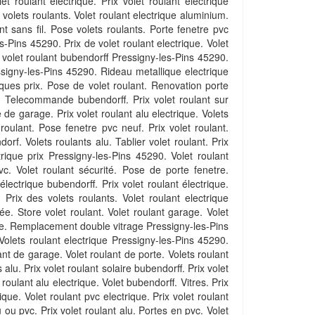
 roulant electrique. Prix volet roulant electrique
 volets roulants. Volet roulant electrique aluminium.
t sans fil. Pose volets roulants. Porte fenetre pvc
s-Pins 45290. Prix de volet roulant electrique. Volet
r volet roulant bubendorff Pressigny-les-Pins 45290.
ssigny-les-Pins 45290. Rideau metallique electrique
riques prix. Pose de volet roulant. Renovation porte
nt. Telecommande bubendorff. Prix volet roulant sur
de garage. Prix volet roulant alu electrique. Volets
 roulant. Pose fenetre pvc neuf. Prix volet roulant.
rf. Volets roulants alu. Tablier volet roulant. Prix
trique prix Pressigny-les-Pins 45290. Volet roulant
c. Volet roulant sécurité. Pose de porte fenetre.
ctrique bubendorff. Prix volet roulant électrique.
 Prix des volets roulants. Volet roulant electrique
rée. Store volet roulant. Volet roulant garage. Volet
orte. Remplacement double vitrage Pressigny-les-Pins
Volets roulant electrique Pressigny-les-Pins 45290.
ant de garage. Volet roulant de porte. Volets roulant
lu. Prix volet roulant solaire bubendorff. Prix volet
oulant alu electrique. Volet bubendorff. Vitres. Prix
que. Volet roulant pvc electrique. Prix volet roulant
 ou pvc. Prix volet roulant alu. Portes en pvc. Volet