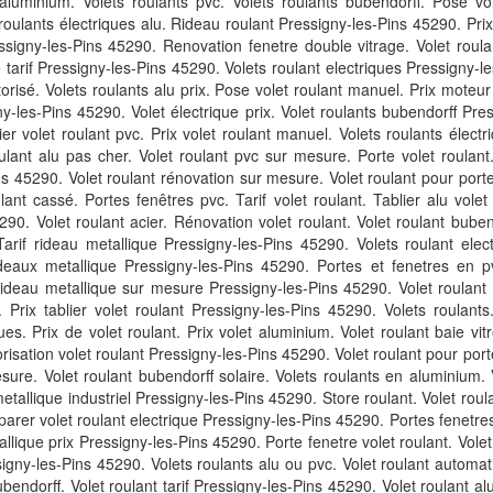
luminium. Volets roulants pvc. Volets roulants bubendorff. Pose volet
roulants électriques alu. Rideau roulant Pressigny-les-Pins 45290. Prix
essigny-les-Pins 45290. Renovation fenetre double vitrage. Volet roulan
e tarif Pressigny-les-Pins 45290. Volets roulant electriques Pressigny-le
torisé. Volets roulants alu prix. Pose volet roulant manuel. Prix moteu
y-les-Pins 45290. Volet électrique prix. Volet roulants bubendorff Pre
er volet roulant pvc. Prix volet roulant manuel. Volets roulants élect
oulant alu pas cher. Volet roulant pvc sur mesure. Porte volet roula
 45290. Volet roulant rénovation sur mesure. Volet roulant pour porte 
ulant cassé. Portes fenêtres pvc. Tarif volet roulant. Tablier alu volet
. Volet roulant acier. Rénovation volet roulant. Volet roulant bubendo
Tarif rideau metallique Pressigny-les-Pins 45290. Volets roulant elec
ideaux metallique Pressigny-les-Pins 45290. Portes et fenetres en pv
eau metallique sur mesure Pressigny-les-Pins 45290. Volet roulant éle
Prix tablier volet roulant Pressigny-les-Pins 45290. Volets roulants.
es. Prix de volet roulant. Prix volet aluminium. Volet roulant baie vit
torisation volet roulant Pressigny-les-Pins 45290. Volet roulant pour p
sure. Volet roulant bubendorff solaire. Volets roulants en aluminium. 
metallique industriel Pressigny-les-Pins 45290. Store roulant. Volet roul
er volet roulant electrique Pressigny-les-Pins 45290. Portes fenetres a
llique prix Pressigny-les-Pins 45290. Porte fenetre volet roulant. Volet r
signy-les-Pins 45290. Volets roulants alu ou pvc. Volet roulant automati
bendorff. Volet roulant tarif Pressigny-les-Pins 45290. Volet roulant alu