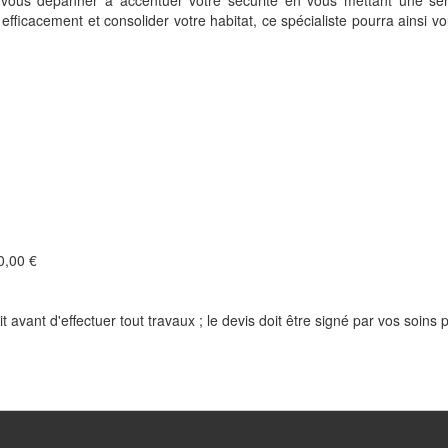
 vous dépanner à accentuer votre sécurité en vous mettant une se
 efficacement et consolider votre habitat, ce spécialiste pourra ainsi v
,00 €
t avant d'effectuer tout travaux ; le devis doit être signé par vos soins