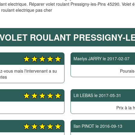
ulant electrique. Réparer volet roulant Pressigny-les-Pins 45290. Volet él
t roulant electrique pas cher
VOLET ROULANT PRESSIGNY-LES
Maelys JARRY
le
2017-02-07
z-vous mais l'intervenant a su
Pourais-
ntes
Lili LEBAS
le
2017-05-31
Prix à la 
Ilan PINOT
le
2016-09-13