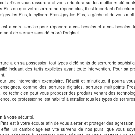
et artisan vous rassurera et vous orientera sur les meilleurs éléments
s-Pins ou que votre serrure ne répond plus, il est important d'effectuer
ssigny-les-Pins, le cylindre Pressigny-les-Pins, la gâche et de vous met
st à votre service pour répondre à vos besoins et à vos besoins. form
ment de serrure sans détérioré l'originel.
rrure a en sa possession tout types d'éléments de serrurerie sophistiqué
llé incluant des tarifs explicites avant toute intervention. Pour sa pr
nt.
pour une intervention exemplaire. Réactif et minutieux, il pourra vous 
nseignes, comme des serrures digitales, serrures multipoints Press
s, ce technicien peut vous proposer des produits venant des technologie
ence, ce professionnel est habilité à installer tous les types de serrure
n à votre sécurité.
ins est à votre écoute afin de vous alerter et protéger des agression po
n effet, un cambriolage est vite survenu de nos jours, que vous s