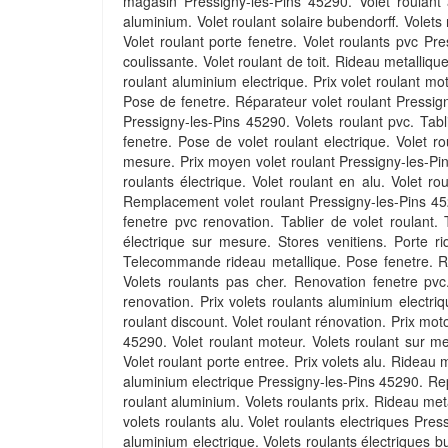
magasin Pressigny-les-Pins 45290. Volet roulant a
aluminium. Volet roulant solaire bubendorff. Volets 
Volet roulant porte fenetre. Volet roulants pvc Pr
coulissante. Volet roulant de toit. Rideau metalliqu
roulant aluminium electrique. Prix volet roulant mo
Pose de fenetre. Réparateur volet roulant Pressign
Pressigny-les-Pins 45290. Volets roulant pvc. Tabli
fenetre. Pose de volet roulant electrique. Volet r
mesure. Prix moyen volet roulant Pressigny-les-Pins
roulants électrique. Volet roulant en alu. Volet ro
Remplacement volet roulant Pressigny-les-Pins 45290
fenetre pvc renovation. Tablier de volet roulant. 
électrique sur mesure. Stores venitiens. Porte r
Telecommande rideau metallique. Pose fenetre. Rid
Volets roulants pas cher. Renovation fenetre pvc. 
renovation. Prix volets roulants aluminium electriqu
roulant discount. Volet roulant rénovation. Prix mo
45290. Volet roulant moteur. Volets roulant sur me
Volet roulant porte entree. Prix volets alu. Rideau 
aluminium electrique Pressigny-les-Pins 45290. Repar
roulant aluminium. Volets roulants prix. Rideau meta
volets roulants alu. Volet roulants electriques Pres
aluminium electrique. Volets roulants électriques bu