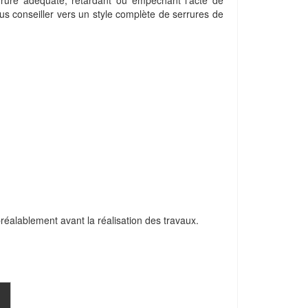
rrure adéquate, retardant ou empêchant l'acte de
ous conseiller vers un style complète de serrures de
 préalablement avant la réalisation des travaux.