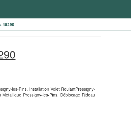
s 45290
5290
igny-les-Pins. Installation Volet RoulantPressigny-
u Metallique Pressigny-les-Pins. Déblocage Rideau