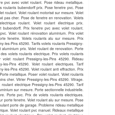
re pvc avec volet roulant. Pose rideau metallique.
ts roulants bubendorff prix. Pose fenetre pvc. Pose
let roulant. Volet roulant motorisé sur mesure. Volet
isé pas cher. Pose de fenetre en renovation. Volets
lectrique roulant. Volet roulant électrique prix.
 bubendorff. Prix fenetre pvc avec volet roulant.
 pvc. Volet roulant rénovation aluminium. Prix volet
rte fenetre. Volets roulants alu sur mesure. Prix
ny-les-Pins 45290. Tarifs volets roulants Pressigny-
t aluminium prix. Volet roulant de renovation. Porte
 des volets roulants electrique. Prix volets roulants
volet roulant Pressigny-les-Pins 45290. Rideau
-les-Pins 45290. Volet roulant electriques. Tarif
y-les-Pins 45290. Volet roulant anti effraction. Prix
 Porte metallique. Poser volet roulant. Volet roulants
ins cher. Vitrier Pressigny-les-Pins 45290. Vitrage.
 roulant electrique Pressigny-les-Pins 45290. Tarif
luminium sur mesure. Porte sectionnelle industrielle.
re. Porte pvc. Prix de volets roulants electriques.
ur porte fenetre. Volet roulant alu sur mesure. Pose
t roulant porte de garage. Probleme rideau metallique
trique. Volet roulant pvc manuel. Rideaux metallique