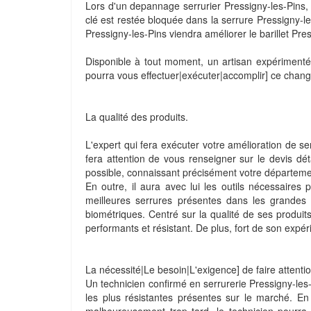
Lors d'un depannage serrurier Pressigny-les-Pins, c
clé est restée bloquée dans la serrure Pressigny-le
Pressigny-les-Pins viendra améliorer le barillet Pre
Disponible à tout moment, un artisan expérimenté e
pourra vous effectuer|exécuter|accomplir] ce change
La qualité des produits.
L'expert qui fera exécuter votre amélioration de se
fera attention de vous renseigner sur le devis détai
possible, connaissant précisément votre départeme
En outre, il aura avec lui les outils nécessaires 
meilleures serrures présentes dans les grandes e
biométriques. Centré sur la qualité de ses produit
performants et résistant. De plus, fort de son expéri
La nécessité|Le besoin|L'exigence] de faire attentio
Un technicien confirmé en serrurerie Pressigny-les-P
les plus résistantes présentes sur le marché. E