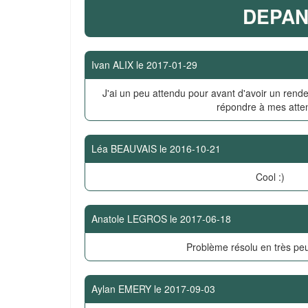
DEPAN
Ivan ALIX
le
2017-01-29
J'ai un peu attendu pour avant d'avoir un rende
répondre à mes atte
Léa BEAUVAIS
le
2016-10-21
Cool :)
Anatole LEGROS
le
2017-06-18
Problème résolu en très pe
Aylan EMERY
le
2017-09-03