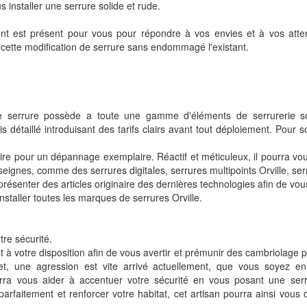
ous installer une serrure solide et rude.
 est présent pour vous pour répondre à vos envies et à vos attentes
 cette modification de serrure sans endommagé l'existant.
 de serrure possède a toute une gamme d'éléments de serrurerie soph
s détaillé introduisant des tarifs clairs avant tout déploiement. Pour s
ire pour un dépannage exemplaire. Réactif et méticuleux, il pourra vous 
ignes, comme des serrures digitales, serrures multipoints Orville, serr
 présenter des articles originaire des dernières technologies afin de vou
installer toutes les marques de serrures Orville.
tre sécurité.
t à votre disposition afin de vous avertir et prémunir des cambriolage po
et, une agression est vite arrivé actuellement, que vous soyez en
rra vous aider à accentuer votre sécurité en vous posant une serr
 parfaitement et renforcer votre habitat, cet artisan pourra ainsi vou