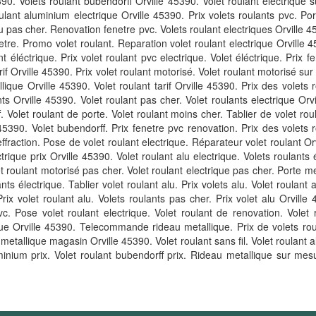
5390. Volets roulant bubendorff Orville 45390. Volet roulant électrique
ulant aluminium electrique Orville 45390. Prix volets roulants pvc. Por
lu pas cher. Renovation fenetre pvc. Volets roulant electriques Orville 4
tre. Promo volet roulant. Reparation volet roulant electrique Orville 45
t éléctrique. Prix volet roulant pvc electrique. Volet éléctrique. Prix 
if Orville 45390. Prix volet roulant motorisé. Volet roulant motorisé sur 
lique Orville 45390. Volet roulant tarif Orville 45390. Prix des volets 
ants Orville 45390. Volet roulant pas cher. Volet roulants electrique Orvi
. Volet roulant de porte. Volet roulant moins cher. Tablier de volet rou
390. Volet bubendorff. Prix fenetre pvc renovation. Prix des volets rou
 effraction. Pose de volet roulant electrique. Réparateur volet roulant Or
trique prix Orville 45390. Volet roulant alu electrique. Volets roulants 
t roulant motorisé pas cher. Volet roulant electrique pas cher. Porte met
nts électrique. Tablier volet roulant alu. Prix volets alu. Volet roulant 
Prix volet roulant alu. Volets roulants pas cher. Prix volet alu Orvill
c. Pose volet roulant electrique. Volet roulant de renovation. Volet r
e Orville 45390. Telecommande rideau metallique. Prix de volets roulan
metallique magasin Orville 45390. Volet roulant sans fil. Volet roulant a
uminium prix. Volet roulant bubendorff prix. Rideau metallique sur mes