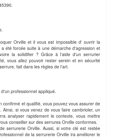
 45390.
e.
oquer Orville et il vous est impossible d' ouvrir la
re a été forcée suite à une démarche d'agression et
oire la solidifier ? Grâce à l'aide d'un serrurier
fié, vous allez pouvoir rester serein et en sécurité
rure, fait dans les règles de l'art.
 d'un professionnel appliqué.
n confirmé et qualifié, vous pouvez vous assurer de
t. Ainsi, si vous venez de vous faire cambrioler, un
ourra analyser rapidement le contexte, vous mettre
vous conseiller sur des serrures Orville conformes.
e serrurerie Orville. Aussi, si votre clé est restée
fessionnel de la serrurerie Orville ira améliorer le