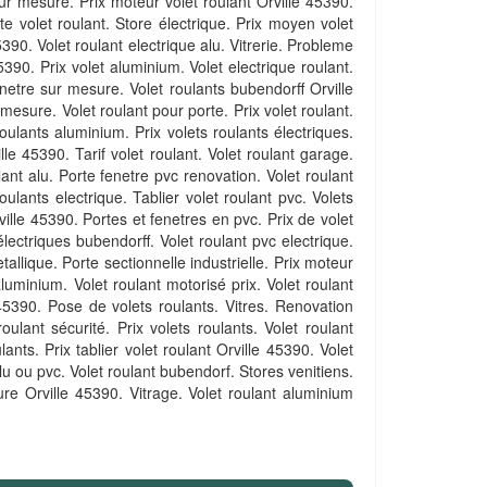
 sur mesure. Prix moteur volet roulant Orville 45390.
te volet roulant. Store électrique. Prix moyen volet
5390. Volet roulant electrique alu. Vitrerie. Probleme
390. Prix volet aluminium. Volet electrique roulant.
fenetre sur mesure. Volet roulants bubendorff Orville
mesure. Volet roulant pour porte. Prix volet roulant.
roulants aluminium. Prix volets roulants électriques.
lle 45390. Tarif volet roulant. Volet roulant garage.
lant alu. Porte fenetre pvc renovation. Volet roulant
lants electrique. Tablier volet roulant pvc. Volets
ville 45390. Portes et fenetres en pvc. Prix de volet
électriques bubendorff. Volet roulant pvc electrique.
allique. Porte sectionnelle industrielle. Prix moteur
aluminium. Volet roulant motorisé prix. Volet roulant
e 45390. Pose de volets roulants. Vitres. Renovation
oulant sécurité. Prix volets roulants. Volet roulant
ts. Prix tablier volet roulant Orville 45390. Volet
lu ou pvc. Volet roulant bubendorf. Stores venitiens.
ure Orville 45390. Vitrage. Volet roulant aluminium