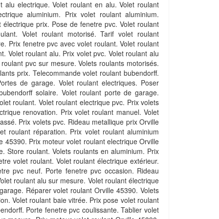
t alu electrique. Volet roulant en alu. Volet roulant
lectrique aluminium. Prix volet roulant aluminium.
t électrique prix. Pose de fenetre pvc. Volet roulant
lant. Volet roulant motorisé. Tarif volet roulant
e. Prix fenetre pvc avec volet roulant. Volet roulant
. Volet roulant alu. Prix volet pvc. Volet roulant alu
 roulant pvc sur mesure. Volets roulants motorisés.
ulants prix. Telecommande volet roulant bubendorff.
ortes de garage. Volet roulant electriques. Poser
 bubendorff solaire. Volet roulant porte de garage.
let roulant. Volet roulant electrique pvc. Prix volets
ctrique renovation. Prix volet roulant manuel. Volet
assé. Prix volets pvc. Rideau metallique prix Orville
et roulant réparation. Prix volet roulant aluminium
e 45390. Prix moteur volet roulant electrique Orville
re. Store roulant. Volets roulants en aluminium. Prix
tre volet roulant. Volet roulant électrique extérieur.
enetre pvc neuf. Porte fenetre pvc occasion. Rideau
olet roulant alu sur mesure. Volet roulant électrique
 garage. Réparer volet roulant Orville 45390. Volets
n. Volet roulant baie vitrée. Prix pose volet roulant
ndorff. Porte fenetre pvc coulissante. Tablier volet