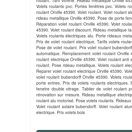
roulant. Tarif vitrerie. Rideau métallique Orville 4
Volets roulants pvc. Portes fenêtres pvc. Volets ro
roulant Orville 45390. Volet roulant. Volet roulant a
rideau metallique Orville 45390. Pose de porte fene
Réparation volet roulant Orville 45390. Volet roulan
45390. Volet roulant discount. Rideau metallique tar
Volets roulants électriques alu. Porte rideaux metal
Prix de volet roulant electrique. Tarifs volets roul
Pose de volet roulant. Prix volet roulant bubendorff
automatique. Remplacement volet roulant Orville 45
roulant electrique Orville 45390. Volet roulant anti
roulant. Pose rideau metallique. Volets roulant elec
Reparer volet roulant electrique Orville 45390. Vole
volet roulant bubendorff Orville 45390. Volets roula
porte entree. Prix de volets roulants electriques. 
fenetre double vitrage. Tablier de volet roulant pv
rénovation sur mesure. Rideau metallique electriqu
roulant alu motorisé. Pose volets roulants. Rideaux 
Volet roulant solaire bubendorff. Volet roulant al
electrique. Prix volets bois