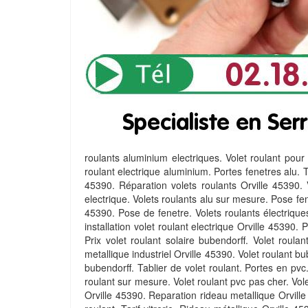
roulants aluminium electriques. Volet roulant pour 
roulant electrique aluminium. Portes fenetres alu. T
45390. Réparation volets roulants Orville 45390. V
electrique. Volets roulants alu sur mesure. Pose fen
45390. Pose de fenetre. Volets roulants électriques 
installation volet roulant electrique Orville 45390. 
Prix volet roulant solaire bubendorff. Volet roula
metallique industriel Orville 45390. Volet roulant b
bubendorff. Tablier de volet roulant. Portes en pvc
roulant sur mesure. Volet roulant pvc pas cher. Vole
Orville 45390. Reparation rideau metallique Orville