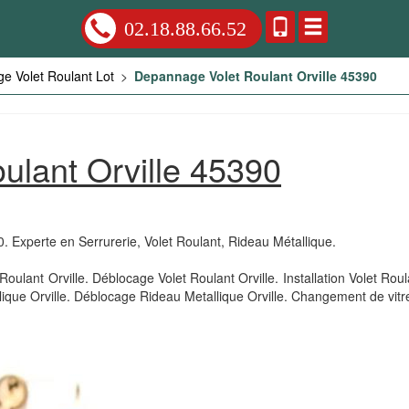
02.18.88.66.52
e Volet Roulant Lot
>
Depannage Volet Roulant Orville 45390
ulant Orville 45390
0. Experte en Serrurerie, Volet Roulant, Rideau Métallique.
oulant Orville. Déblocage Volet Roulant Orville. Installation Volet Ro
lique Orville. Déblocage Rideau Metallique Orville. Changement de vitr