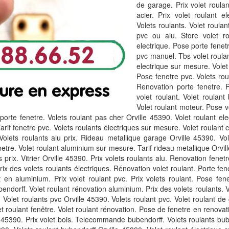
de garage. Prix volet roulan
acier. Prix volet roulant e
Volets roulants. Volet roulan
pvc ou alu. Store volet rou
electrique. Pose porte fenetr
pvc manuel. Tbs volet roulant
electrique sur mesure. Volet
Pose fenetre pvc. Volets ro
Renovation porte fenetre. P
volet roulant. Volet roulant
Volet roulant moteur. Pose vo
porte fenetre. Volets roulant pas cher Orville 45390. Volet roulant ele
arif fenetre pvc. Volets roulants électriques sur mesure. Volet roulant c
olets roulants alu prix. Rideau metallique garage Orville 45390. Vol
etre. Volet roulant aluminium sur mesure. Tarif rideau metallique Orvill
prix. Vitrier Orville 45390. Prix volets roulants alu. Renovation fenet
Prix des volets roulants électriques. Rénovation volet roulant. Porte fene
nt en aluminium. Prix volet roulant pvc. Prix volets roulant. Pose f
ubendorff. Volet roulant rénovation aluminium. Prix des volets roulants. V
. Volet roulants pvc Orville 45390. Volets roulant pvc. Volet roulant de
t roulant fenêtre. Volet roulant rénovation. Pose de fenetre en renovatio
 45390. Prix volet bois. Telecommande bubendorff. Volets roulants bube