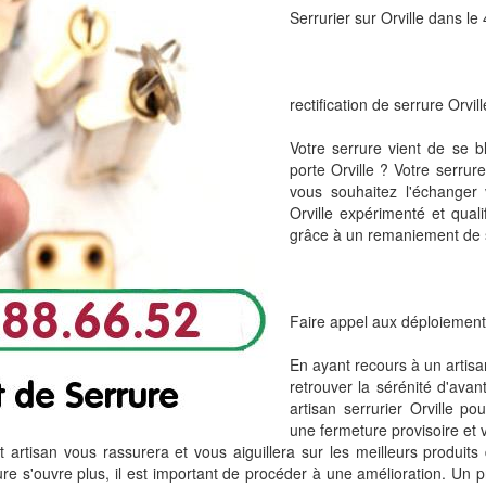
Serrurier sur Orville dans le
rectification de serrure Orvill
Votre serrure vient de se bl
porte Orville ? Votre serru
vous souhaitez l'échanger v
Orville expérimenté et quali
grâce à un remaniement de ser
Faire appel aux déploiement
En ayant recours à un artisa
retrouver la sérénité d'avan
artisan serrurier Orville p
une fermeture provisoire et 
 artisan vous rassurera et vous aiguillera sur les meilleurs produits d
re s'ouvre plus, il est important de procéder à une amélioration. Un pro