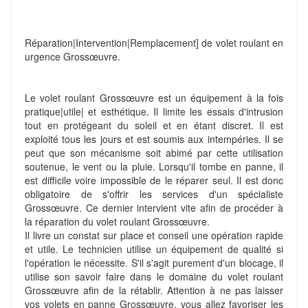
Réparation|Intervention|Remplacement] de volet roulant en
urgence Grossœuvre.
Le volet roulant Grossœuvre est un équipement à la fois
pratique|utile| et esthétique. Il limite les essais d'intrusion
tout en protégeant du soleil et en étant discret. Il est
exploité tous les jours et est soumis aux intempéries. Il se
peut que son mécanisme soit abimé par cette utilisation
soutenue, le vent ou la pluie. Lorsqu'il tombe en panne, il
est difficile voire impossible de le réparer seul. Il est donc
obligatoire de s'offrir les services d'un spécialiste
Grossœuvre. Ce dernier intervient vite afin de procéder à
la réparation du volet roulant Grossœuvre.
Il livre un constat sur place et conseil une opération rapide
et utile. Le technicien utilise un équipement de qualité si
l'opération le nécessite. S'il s'agit purement d'un blocage, il
utilise son savoir faire dans le domaine du volet roulant
Grossœuvre afin de la rétablir. Attention à ne pas laisser
vos volets en panne Grossœuvre, vous allez favoriser les