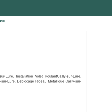
7490
r-Eure. Installation Volet RoulantCailly-sur-Eure.
-sur-Eure. Déblocage Rideau Metallique Cailly-sur-