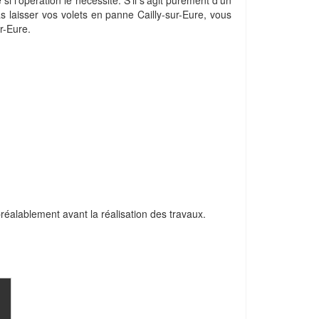
si l'opération le nécessite. S'il s'agit purement d'un
pas laisser vos volets en panne Cailly-sur-Eure, vous
r-Eure.
 préalablement avant la réalisation des travaux.