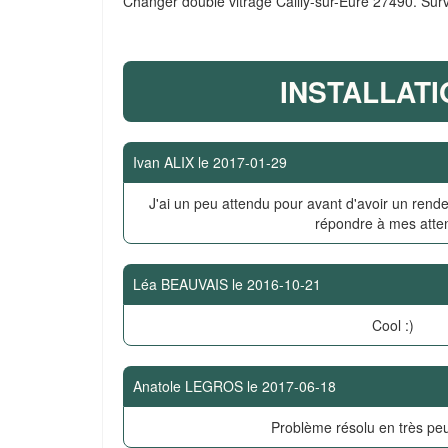
Changer double vitrage Cailly-sur-Eure 27490. Sur
INSTALLATI
Ivan ALIX
le
2017-01-29
J'ai un peu attendu pour avant d'avoir un rende
répondre à mes atte
Léa BEAUVAIS
le
2016-10-21
Cool :)
Anatole LEGROS
le
2017-06-18
Problème résolu en très pe