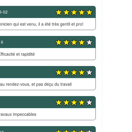
9-02
hnicien qui est venu, il a été très gentil et pro!
16
fficacité et rapidité
 au rendez-vous, et pas déçu du travail
ravaux impeccables