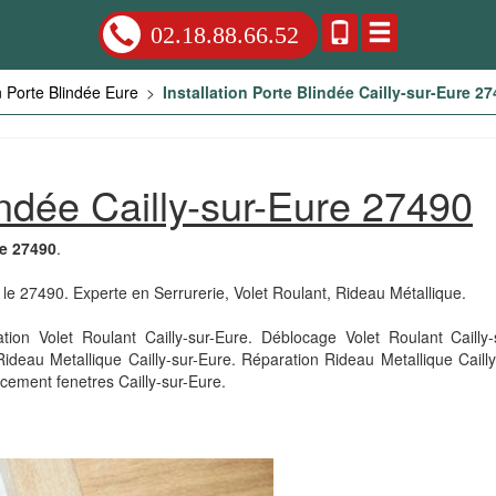
02.18.88.66.52
on Porte Blindée Eure
>
Installation Porte Blindée Cailly-sur-Eure 2
lindée Cailly-sur-Eure 27490
le 27490
.
s le 27490. Experte en Serrurerie, Volet Roulant, Rideau Métallique.
on Volet Roulant Cailly-sur-Eure. Déblocage Volet Roulant Cailly-su
deau Metallique Cailly-sur-Eure. Réparation Rideau Metallique Cailly
cement fenetres Cailly-sur-Eure.