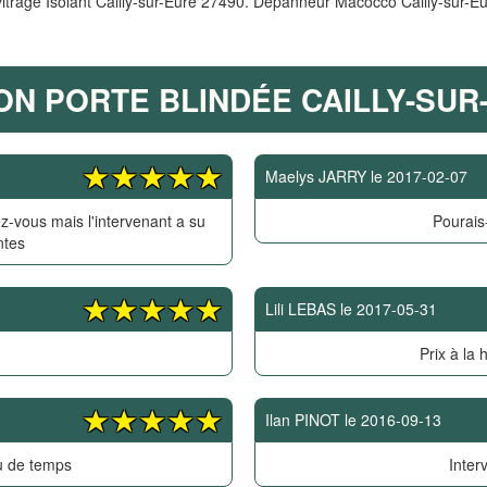
vitrage Isolant Cailly-sur-Eure 27490. Depanneur Macocco Cailly-sur-E
ON PORTE BLINDÉE CAILLY-SUR
Maelys JARRY
le
2017-02-07
z-vous mais l'intervenant a su
Pourais-
ntes
Lili LEBAS
le
2017-05-31
Prix à la 
Ilan PINOT
le
2016-09-13
u de temps
Inter