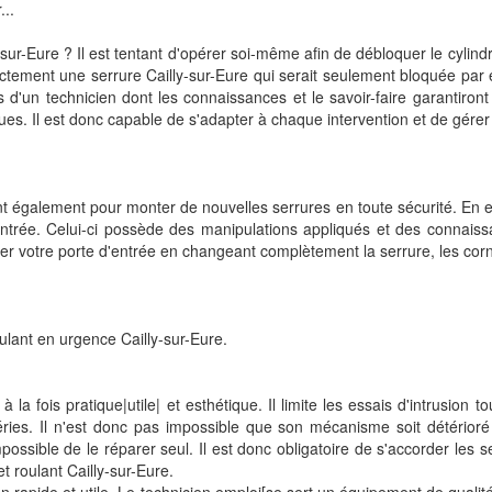
...
-sur-Eure ? Il est tentant d'opérer soi-même afin de débloquer le cylin
ctement une serrure Cailly-sur-Eure qui serait seulement bloquée par e
es d'un technicien dont les connaissances et le savoir-faire garantiront u
ques. Il est donc capable de s'adapter à chaque intervention et de gérer
ent également pour monter de nouvelles serrures en toute sécurité. En effe
entrée. Celui-ci possède des manipulations appliqués et des connaiss
rer votre porte d'entrée en changeant complètement la serrure, les corni
lant en urgence Cailly-sur-Eure.
la fois pratique|utile| et esthétique. Il limite les essais d'intrusion to
ies. Il n'est donc pas impossible que son mécanisme soit détérioré p
ossible de le réparer seul. Il est donc obligatoire de s'accorder les s
t roulant Cailly-sur-Eure.