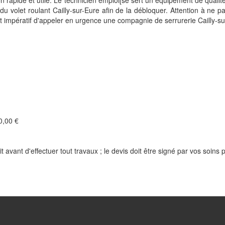
n rapide et utile. Le technicien emploi[se sert un équipement de qualité 
 du volet roulant Cailly-sur-Eure afin de la débloquer. Attention à ne 
est impératif d'appeler en urgence une compagnie de serrurerie Cailly-su
,00 €
t avant d'effectuer tout travaux ; le devis doit être signé par vos soins