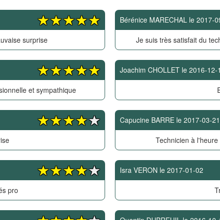
Bérénice MARECHAL
le
2017-0
uvaise surprise
Je suis très satisfait du tec
Joachim CHOLLET
le
2016-12-
sionnelle et sympathique
E
Capucine BARRE
le
2017-03-21
ise
Technicien à l'heure
Isra VERON
le
2017-01-02
és pro
T