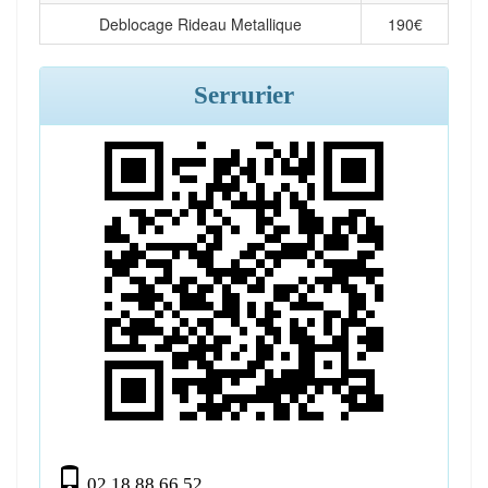
Deblocage Rideau Metallique
190
€
Serrurier
02.18.88.66.52