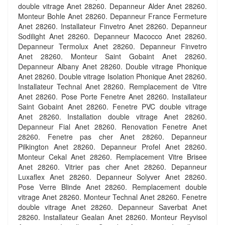
double vitrage Anet 28260. Depanneur Alder Anet 28260.
Monteur Bohle Anet 28260. Depanneur France Fermeture
Anet 28260. Installateur Finvetro Anet 28260. Depanneur
Sodilight Anet 28260. Depanneur Macocco Anet 28260.
Depanneur Termolux Anet 28260. Depanneur Finvetro
Anet 28260. Monteur Saint Gobaint Anet 28260.
Depanneur Albany Anet 28260. Double vitrage Phonique
Anet 28260. Double vitrage Isolation Phonique Anet 28260.
Installateur Technal Anet 28260. Remplacement de Vitre
Anet 28260. Pose Porte Fenetre Anet 28260. Installateur
Saint Gobaint Anet 28260. Fenetre PVC double vitrage
Anet 28260. Installation double vitrage Anet 28260.
Depanneur Fial Anet 28260. Renovation Fenetre Anet
28260. Fenetre pas cher Anet 28260. Depanneur
Pilkington Anet 28260. Depanneur Profel Anet 28260.
Monteur Cekal Anet 28260. Remplacement Vitre Brisee
Anet 28260. Vitrier pas cher Anet 28260. Depanneur
Luxaflex Anet 28260. Depanneur Solyver Anet 28260.
Pose Verre Blinde Anet 28260. Remplacement double
vitrage Anet 28260. Monteur Technal Anet 28260. Fenetre
double vitrage Anet 28260. Depanneur Saverbat Anet
28260. Installateur Gealan Anet 28260. Monteur Reyvisol