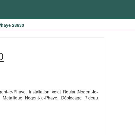
-Phaye 28630
0
t-le-Phaye. Installation Volet RoulantNogent-le-
 Metallique Nogent-le-Phaye. Déblocage Rideau