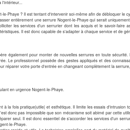
'intérieur...
-le-Phaye ? Il est tentant d'intervenir soi-même afin de débloquer le
casser entièrement une serrure Nogent-le-Phaye qui serait uniquement 
liciter les services d'un serrurier dont les acquis et le savoir-faire a
actéristiques. Il est donc capable de s'adapter à chaque service et de gé
e également pour monter de nouvelles serrures en toute sécurité. En ef
trée. Le professionnel possède des gestes appliqués et des connaiss
ur réparer votre porte d'entrée en changeant complètement la serrure, l
oulant en urgence Nogent-le-Phaye.
la fois pratique|utile| et esthétique. Il limite les essais d'intrusion to
n'est donc pas impossible que son mécanisme soit abimé par cette utilis
réparer seul. Il est donc essentiel de s'accorder les services d'un ser
ogent-le-Phaye.