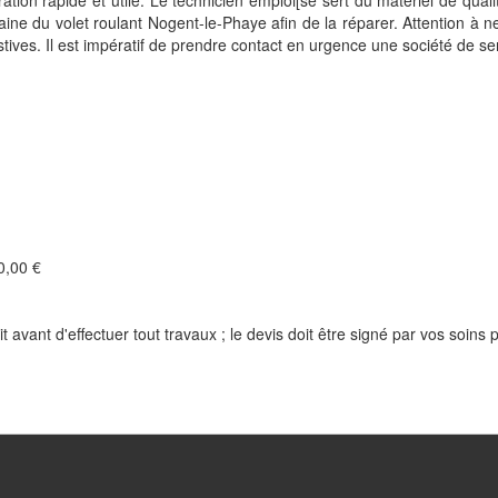
ation rapide et utile. Le technicien emploi[se sert du matériel de qualité
omaine du volet roulant Nogent-le-Phaye afin de la réparer. Attention à
tives. Il est impératif de prendre contact en urgence une société de s
,00 €
t avant d'effectuer tout travaux ; le devis doit être signé par vos soins