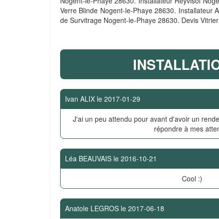
Nogent-le-Phaye 28630. Installateur Reyvisol No
Verre Blinde Nogent-le-Phaye 28630. Installateu
de Survitrage Nogent-le-Phaye 28630. Devis Vitri
INSTALLATI
Ivan ALIX
le
2017-01-29
J'ai un peu attendu pour avant d'avoir un rende
répondre à mes atte
Léa BEAUVAIS
le
2016-10-21
Cool :)
Anatole LEGROS
le
2017-06-18