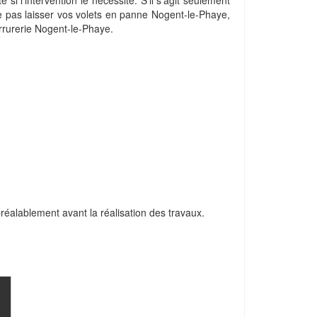
 si l'intervention le nécessite. S'il s'agit seulement
 ne pas laisser vos volets en panne Nogent-le-Phaye,
errurerie Nogent-le-Phaye.
 préalablement avant la réalisation des travaux.