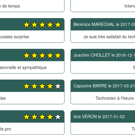
u de temps
Inter
Bérénice MARECHAL
le
2017-0
uvaise surprise
Je suis très satisfait du tec
Joachim CHOLLET
le
2016-12-
sionnelle et sympathique
E
Capucine BARRE
le
2017-03-21
ise
Technicien à l'heure
Isra VERON
le
2017-01-02
és pro
T