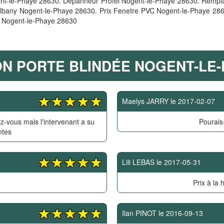
gent-le-Phaye 28630. Depanneur Profel Nogent-le-Phaye 28630. Rempl
r Albany Nogent-le-Phaye 28630. Prix Fenetre PVC Nogent-le-Phaye 2
er Nogent-le-Phaye 28630
ON PORTE BLINDÉE NOGENT-LE-
Maelys JARRY
le
2017-02-07
z-vous mais l'intervenant a su
Pourais-
ntes
Lili LEBAS
le
2017-05-31
Prix à la 
Ilan PINOT
le
2016-09-13