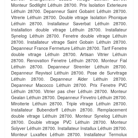
Monteur Sodilight Léthuin 28700. Prix Isolation Exterieure
Léthuin 28700. Depanneur Saint Gobaint Léthuin 28700.
Vitrerie Léthuin 28700. Double vitrage Isolation Phonique
Léthuin 28700. Installateur Saverbat Léthuin 28700.
Installation double vitrage Léthuin 28700. Installateur
Synelog Léthuin 28700. Fenetre double vitrage Léthuin
28700. Installateur vitrage Saint Gobain Léthuin 28700.
Depanneur France Fermeture Léthuin 28700. Tarif Fenetre
double vitrage Léthuin 28700. Artisan Vitrier Léthuin
28700. Renovation Fenetre Léthuin 28700. Monteur Fial
Léthuin 28700. Depanneur Stremler Léthuin 28700.
Depanneur Reyvisol Léthuin 28700. Pose de Survitrage
Léthuin 28700. Depanneur Alder Léthuin 28700.
Depanneur Macocco Léthuin 28700. Prix Fenetre PVC
Léthuin 28700. Vitrier pas cher Léthuin 28700. Monteur
Gealan Léthuin 28700. Depanneur Finvetro Léthuin 28700.
Miroiterie Léthuin 28700. Triple vitrage Léthuin 28700.
Installateur Bubendorff Léthuin 28700. Remplacement
double vitrage Léthuin 28700. Monteur Synelog Léthuin
28700. Double vitrage PVC Léthuin 28700. Monteur
Solyver Léthuin 28700. Installateur Installux Léthuin 28700.
Monteur Luxaflex Léthuin 28700. Installateur Termolux