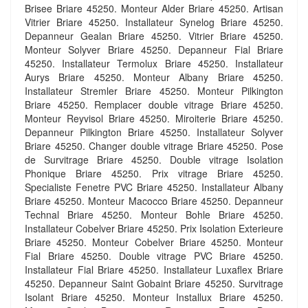
Brisee Briare 45250. Monteur Alder Briare 45250. Artisan
Vitrier Briare 45250. Installateur Synelog Briare 45250.
Depanneur Gealan Briare 45250. Vitrier Briare 45250.
Monteur Solyver Briare 45250. Depanneur Fial Briare
45250. Installateur Termolux Briare 45250. Installateur
Aurys Briare 45250. Monteur Albany Briare 45250.
Installateur Stremler Briare 45250. Monteur Pilkington
Briare 45250. Remplacer double vitrage Briare 45250.
Monteur Reyvisol Briare 45250. Miroiterie Briare 45250.
Depanneur Pilkington Briare 45250. Installateur Solyver
Briare 45250. Changer double vitrage Briare 45250. Pose
de Survitrage Briare 45250. Double vitrage Isolation
Phonique Briare 45250. Prix vitrage Briare 45250.
Specialiste Fenetre PVC Briare 45250. Installateur Albany
Briare 45250. Monteur Macocco Briare 45250. Depanneur
Technal Briare 45250. Monteur Bohle Briare 45250.
Installateur Cobelver Briare 45250. Prix Isolation Exterieure
Briare 45250. Monteur Cobelver Briare 45250. Monteur
Fial Briare 45250. Double vitrage PVC Briare 45250.
Installateur Fial Briare 45250. Installateur Luxaflex Briare
45250. Depanneur Saint Gobaint Briare 45250. Survitrage
Isolant Briare 45250. Monteur Installux Briare 45250.