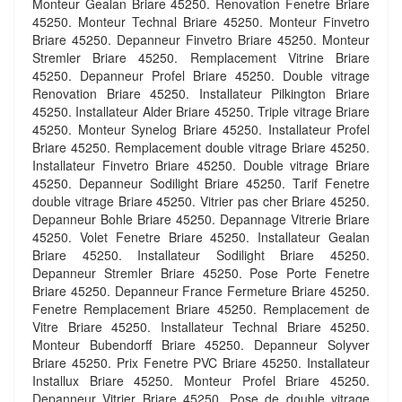
Monteur Gealan Briare 45250. Renovation Fenetre Briare
45250. Monteur Technal Briare 45250. Monteur Finvetro
Briare 45250. Depanneur Finvetro Briare 45250. Monteur
Stremler Briare 45250. Remplacement Vitrine Briare
45250. Depanneur Profel Briare 45250. Double vitrage
Renovation Briare 45250. Installateur Pilkington Briare
45250. Installateur Alder Briare 45250. Triple vitrage Briare
45250. Monteur Synelog Briare 45250. Installateur Profel
Briare 45250. Remplacement double vitrage Briare 45250.
Installateur Finvetro Briare 45250. Double vitrage Briare
45250. Depanneur Sodilight Briare 45250. Tarif Fenetre
double vitrage Briare 45250. Vitrier pas cher Briare 45250.
Depanneur Bohle Briare 45250. Depannage Vitrerie Briare
45250. Volet Fenetre Briare 45250. Installateur Gealan
Briare 45250. Installateur Sodilight Briare 45250.
Depanneur Stremler Briare 45250. Pose Porte Fenetre
Briare 45250. Depanneur France Fermeture Briare 45250.
Fenetre Remplacement Briare 45250. Remplacement de
Vitre Briare 45250. Installateur Technal Briare 45250.
Monteur Bubendorff Briare 45250. Depanneur Solyver
Briare 45250. Prix Fenetre PVC Briare 45250. Installateur
Installux Briare 45250. Monteur Profel Briare 45250.
Depanneur Vitrier Briare 45250. Pose de double vitrage