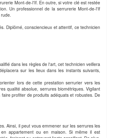
urerie Mont-de-l'If. En outre, si votre clé est restée
ion. Un professionnel de la serrurerie Mont-de-l'If
 rude.
. Diplômé, consciencieux et attentif, ce technicien
fié dans les règles de l'art, cet technicien veillera
 déplacera sur les lieux dans les instants suivants,
rienter lors de cette prestation serrurier vers les
es qualité absolue, serrures biométriques. Vigilant
s faire profiter de produits adéquats et robustes. De
es. Ainsi, il peut vous emmener sur les serrures les
yez en appartement ou en maison. Si même il est