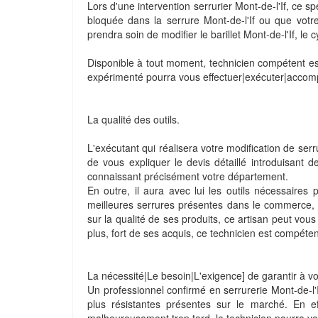
Lors d'une intervention serrurier Mont-de-l'If, ce sp
bloquée dans la serrure Mont-de-l'If ou que votre 
prendra soin de modifier le barillet Mont-de-l'If, le
Disponible à tout moment, technicien compétent est
expérimenté pourra vous effectuer|exécuter|accompli
La qualité des outils.
L'exécutant qui réalisera votre modification de serr
de vous expliquer le devis détaillé introduisant de
connaissant précisément votre département.
En outre, il aura avec lui les outils nécessaires 
meilleures serrures présentes dans le commerce, co
sur la qualité de ses produits, ce artisan peut vous
plus, fort de ses acquis, ce technicien est compéten
La nécessité|Le besoin|L'exigence] de garantir à vo
Un professionnel confirmé en serrurerie Mont-de-l'I
plus résistantes présentes sur le marché. En e