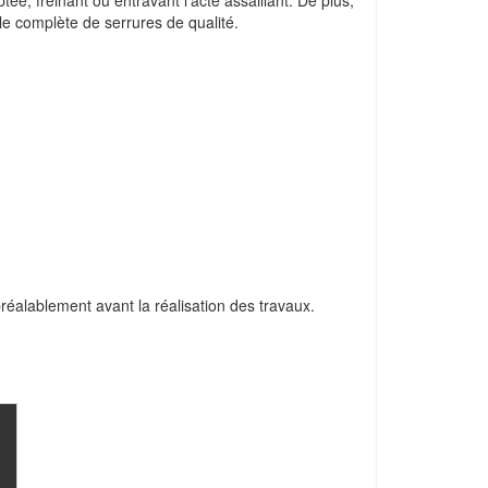
e, freinant ou entravant l'acte assaillant. De plus,
yle complète de serrures de qualité.
 préalablement avant la réalisation des travaux.