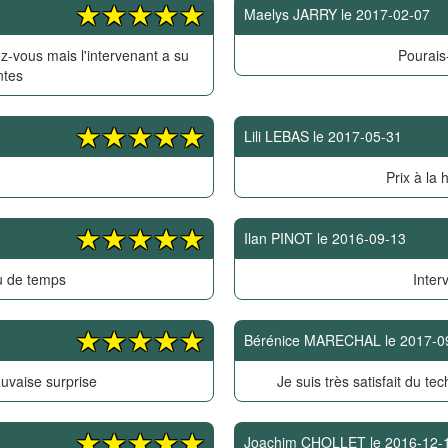
Maelys JARRY
le
2017-02-07
z-vous mais l'intervenant a su
Pourais-
ntes
Lili LEBAS
le
2017-05-31
Prix à la 
Ilan PINOT
le
2016-09-13
u de temps
Inter
Bérénice MARECHAL
le
2017-0
uvaise surprise
Je suis très satisfait du tec
Joachim CHOLLET
le
2016-12-