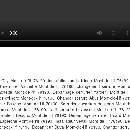
ty Mont-de-l'If 76190. Installation porte blinde Mont-de-l'If 76190
 serrurier Vachette Mont-de-l'If 76190. changement serrure Mont-de-
achette Mont-de-l'If 76190. Depannage serrurier Yardeni Mont-de-l'I
r cylindre Mont-de-l'If 76190. Changer serrure Abus Mont-de-l'If 761
neur Beugno Mont-de-l'If 76190. Serrurier ouverture de porte Mont-d
che Mont-de-l'If 76190. Tarif serrurier Levasseur Mont-de-l'If 7619
tallateur Beugno Mont-de-l'If 76190. Depannage serrurier Picard Mon
Laperche Mont-de-l'If 76190. Installateur Sevax Mont-de-l'If 76190. De
 Mont-de-l'If 76190. Depanneur Duval Mont-de-l'If 76190. Changer serrur