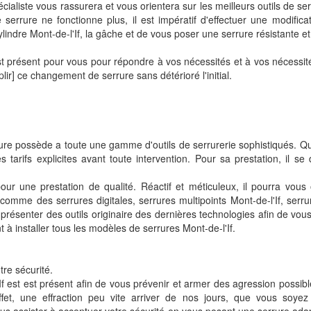
écialiste vous rassurera et vous orientera sur les meilleurs outils de serr
serrure ne fonctionne plus, il est impératif d'effectuer une modificat
 cylindre Mont-de-l'If, la gâche et de vous poser une serrure résistante et
 présent pour vous pour répondre à vos nécessités et à vos nécessités
r] ce changement de serrure sans détérioré l'initial.
ure possède a toute une gamme d'outils de serrurerie sophistiqués. Quali
s tarifs explicites avant toute intervention. Pour sa prestation, il se
pour une prestation de qualité. Réactif et méticuleux, il pourra vous o
mme des serrures digitales, serrures multipoints Mont-de-l'If, serrur
 présenter des outils originaire des dernières technologies afin de vou
t à installer tous les modèles de serrures Mont-de-l'If.
tre sécurité.
f est est présent afin de vous prévenir et armer des agression possibl
ffet, une effraction peu vite arriver de nos jours, que vous so