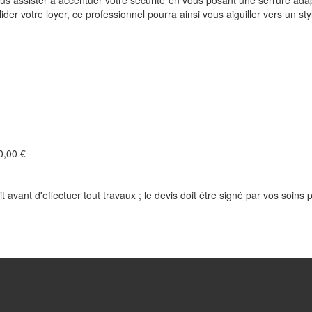
s assister à accentuer votre sécurité en vous posant une serrure adapté
der votre loyer, ce professionnel pourra ainsi vous aiguiller vers un st
,00 €
t avant d'effectuer tout travaux ; le devis doit être signé par vos soins