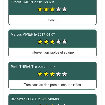
Ornella GARIN
le
2017-03-01
Cool...
Marcus VIVIER
le
2017-04-07
Intervention rapide et soigné
Perla THIBAUT
le
2017-09-07
Très satisfait des prestations réalisées
Balthazar COSTE
le
2017-08-08