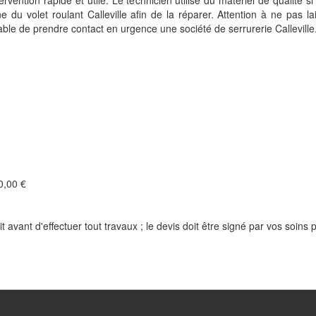
vention rapide et utile. Le technicien utilise du matériel de qualité si 
e du volet roulant Calleville afin de la réparer. Attention à ne pas la
rable de prendre contact en urgence une société de serrurerie Calleville
,00 €
t avant d'effectuer tout travaux ; le devis doit être signé par vos soins