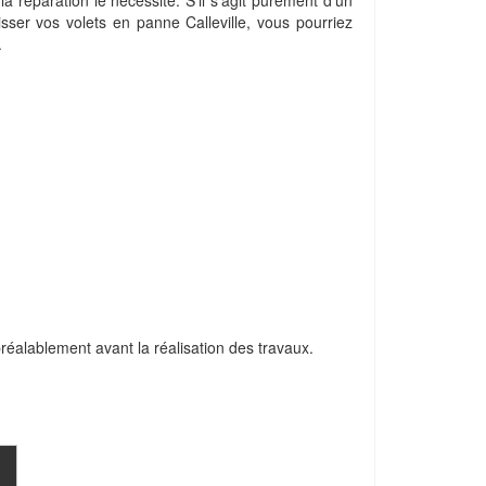
la réparation le nécessite. S'il s'agit purement d'un
isser vos volets en panne Calleville, vous pourriez
.
 préalablement avant la réalisation des travaux.