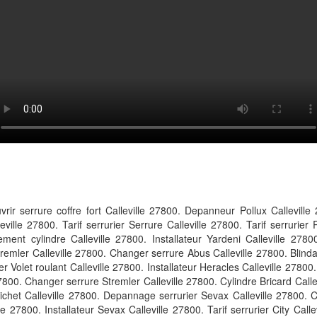
ir serrure coffre fort Calleville 27800. Depanneur Pollux Calleville
eville 27800. Tarif serrurier Serrure Calleville 27800. Tarif serrurier P
ment cylindre Calleville 27800. Installateur Yardeni Calleville 278
tremler Calleville 27800. Changer serrure Abus Calleville 27800. Blinda
ler Volet roulant Calleville 27800. Installateur Heracles Calleville 27800.
7800. Changer serrure Stremler Calleville 27800. Cylindre Bricard Callev
Fichet Calleville 27800. Depannage serrurier Sevax Calleville 27800. 
e 27800. Installateur Sevax Calleville 27800. Tarif serrurier City Call