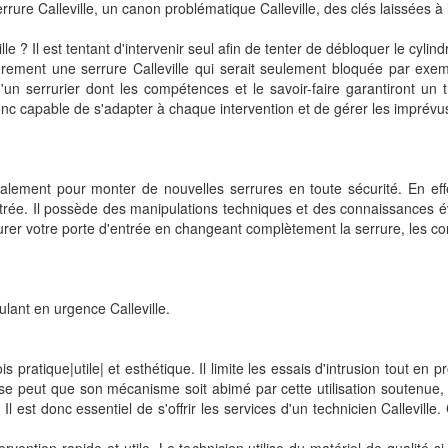
rure Calleville, un canon problématique Calleville, des clés laissées à l'
le ? Il est tentant d'intervenir seul afin de tenter de débloquer le cyl
ièrement une serrure Calleville qui serait seulement bloquée par exem
d'un serrurier dont les compétences et le savoir-faire garantiront un tr
 donc capable de s'adapter à chaque intervention et de gérer les imprévu
galement pour monter de nouvelles serrures en toute sécurité. En effet,
ntrée. Il possède des manipulations techniques et des connaissances é
urer votre porte d'entrée en changeant complètement la serrure, les corn
lant en urgence Calleville.
s pratique|utile| et esthétique. Il limite les essais d'intrusion tout en pr
se peut que son mécanisme soit abimé par cette utilisation soutenue, le
Il est donc essentiel de s'offrir les services d'un technicien Callevil