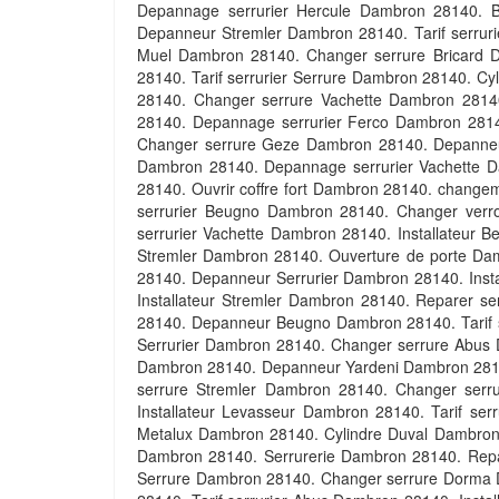
Depannage serrurier Hercule Dambron 28140. 
Depanneur Stremler Dambron 28140. Tarif serrur
Muel Dambron 28140. Changer serrure Bricard 
28140. Tarif serrurier Serrure Dambron 28140. C
28140. Changer serrure Vachette Dambron 2814
28140. Depannage serrurier Ferco Dambron 2814
Changer serrure Geze Dambron 28140. Depanneur
Dambron 28140. Depannage serrurier Vachette D
28140. Ouvrir coffre fort Dambron 28140. chang
serrurier Beugno Dambron 28140. Changer verr
serrurier Vachette Dambron 28140. Installateur
Stremler Dambron 28140. Ouverture de porte Damb
28140. Depanneur Serrurier Dambron 28140. Insta
Installateur Stremler Dambron 28140. Reparer s
28140. Depanneur Beugno Dambron 28140. Tarif s
Serrurier Dambron 28140. Changer serrure Abus 
Dambron 28140. Depanneur Yardeni Dambron 28140
serrure Stremler Dambron 28140. Changer serr
Installateur Levasseur Dambron 28140. Tarif se
Metalux Dambron 28140. Cylindre Duval Dambron
Dambron 28140. Serrurerie Dambron 28140. Repa
Serrure Dambron 28140. Changer serrure Dorma 