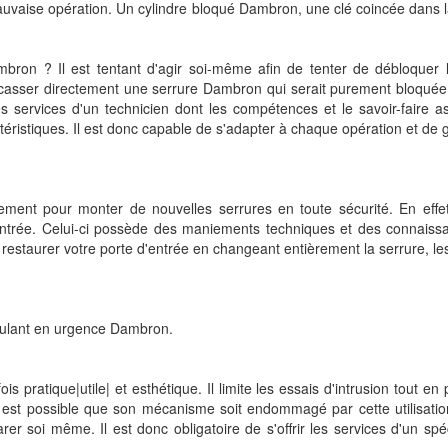
mauvaise opération. Un cylindre bloqué Dambron, une clé coincée dan
bron ? Il est tentant d'agir soi-même afin de tenter de débloquer 
e casser directement une serrure Dambron qui serait purement bloquée 
 les services d'un technicien dont les compétences et le savoir-faire as
actéristiques. Il est donc capable de s'adapter à chaque opération et de 
ent pour monter de nouvelles serrures en toute sécurité. En effet, 
entrée. Celui-ci possède des maniements techniques et des connaiss
restaurer votre porte d'entrée en changeant entièrement la serrure, les
oulant en urgence Dambron.
pratique|utile| et esthétique. Il limite les essais d'intrusion tout en pr
 est possible que son mécanisme soit endommagé par cette utilisation
arer soi même. Il est donc obligatoire de s'offrir les services d'un spé