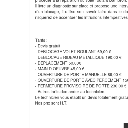
procéder à la réparation du volet roulant Dambron.
Il livre un diagnostic sur place et propose une interve
d'un blocage, il utilise son savoir faire dans l
risquerez de accentuer les intrusions intempestives
Tarifs :
- Devis gratuit
- DEBLOCAGE VOLET ROULANT 69,00 €
- DEBLOCAGE RIDEAU METALLIQUE 190,00 €
- DEPLACEMENT 50,00€
- MAIN D OEUVRE 45,00 €
- OUVERTURE DE PORTE MANUELLE 89,00 €
- OUVERTURE DE PORTE AVEC PERCEMENT 150
- FERMETURE PROVISOIRE DE PORTE 230,00 €
- Autres tarifs demander au technicien.
Le technicien vous établit un devis totalement gratui
Nos prix sont H.T.