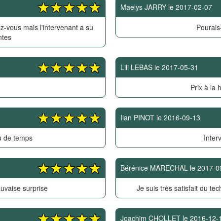
Maelys JARRY
le
2017-02-07
z-vous mais l'intervenant a su
Pourais-
ntes
Lili LEBAS
le
2017-05-31
Prix à la 
Ilan PINOT
le
2016-09-13
u de temps
Inter
Bérénice MARECHAL
le
2017-0
uvaise surprise
Je suis très satisfait du tec
Joachim CHOLLET
le
2016-12-