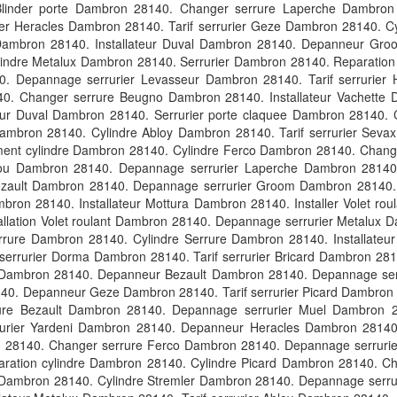
Blinder porte Dambron 28140. Changer serrure Laperche Dambron
ier Heracles Dambron 28140. Tarif serrurier Geze Dambron 28140. C
Dambron 28140. Installateur Duval Dambron 28140. Depanneur Groo
ylindre Metalux Dambron 28140. Serrurier Dambron 28140. Reparati
0. Depannage serrurier Levasseur Dambron 28140. Tarif serrurier
0. Changer serrure Beugno Dambron 28140. Installateur Vachette 
 Duval Dambron 28140. Serrurier porte claquee Dambron 28140. C
ambron 28140. Cylindre Abloy Dambron 28140. Tarif serrurier Sev
ement cylindre Dambron 28140. Cylindre Ferco Dambron 28140. Cha
ou Dambron 28140. Depannage serrurier Laperche Dambron 28140.
 Bezault Dambron 28140. Depannage serrurier Groom Dambron 28140. 
ron 28140. Installateur Mottura Dambron 28140. Installer Volet r
llation Volet roulant Dambron 28140. Depannage serrurier Metalux D
errure Dambron 28140. Cylindre Serrure Dambron 28140. Installate
errurier Dorma Dambron 28140. Tarif serrurier Bricard Dambron 281
Dambron 28140. Depanneur Bezault Dambron 28140. Depannage serrur
. Depanneur Geze Dambron 28140. Tarif serrurier Picard Dambron 
ure Bezault Dambron 28140. Depannage serrurier Muel Dambron 28
rrurier Yardeni Dambron 28140. Depanneur Heracles Dambron 28140
 28140. Changer serrure Ferco Dambron 28140. Depannage serrurie
ration cylindre Dambron 28140. Cylindre Picard Dambron 28140. C
Dambron 28140. Cylindre Stremler Dambron 28140. Depannage serrur