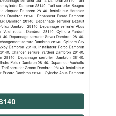
. Depannage serrurier Dorma Dambron 28140. Tarif
r cylindre Dambron 28140. Tarif serrurier Beugno
te claquee Dambron 28140. Installateur Heracles
acles Dambron 28140. Depanneur Picard Dambron
alux Dambron 28140. Depannage serrurier Bezault
Pollux Dambron 28140. Depannage serrurier Abus
Volet roulant Dambron 28140. Cylindre Yardeni
140. Depannage serrurier Sevax Dambron 28140.
 changement serrure Dambron 28140. Cylindre City
Abloy Dambron 28140. Installateur Ferco Dambron
28140. Changer serrure Yardeni Dambron 28140.
n 28140. Depannage serrurier Dambron 28140.
indre Pollux Dambron 28140. Depanneur Vachette
arif serrurier Groom Dambron 28140. Installateur
eur Bricard Dambron 28140. Cylindre Abus Dambron
8140