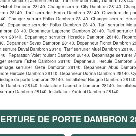
allateur Metalux Dambron 28140. Tarif serrurier Abloy Dambron 28140
er Fichet Dambron 28140. Changer serrure City Dambron 28140. Change
on 28140. Tarif serrurier Ferco Dambron 28140. Ouverture de por
8140. Changer serrure Pollux Dambron 28140. Changer serrure Her
0. Depannage serrurier Pollux Dambron 28140. Tarif serrurier Met
mbron 28140. Depanneur Laperche Dambron 28140. Tarif serrurier 
ron 28140. Depannage serrurier Heracles Dambron 28140. Reparer 
40. Depanneur Sevax Dambron 28140. Depanneur Fichet Dambron 28
serrure Duval Dambron 28140. Tarif serrurier Muel Dambron 28140.
0. Reparation Volet roulant Dambron 28140. Depannage serrurier 
anger serrure Fichet Dambron 28140. Depanneur Hercule Dambron 
annage serrurier Geze Dambron 28140. Depanneur Abus Dambro
lindre Hercule Dambron 28140. Depanneur Dorma Dambron 28140. Cyl
ndage de porte Dambron 28140. Installateur Beugno Dambron 28140. T
te Dambron 28140. Installateur Laperche Dambron 28140. Installat
serrure Dambron 28140. Installateur Yardeni Dambron 28140
ERTURE DE PORTE DAMBRON 2