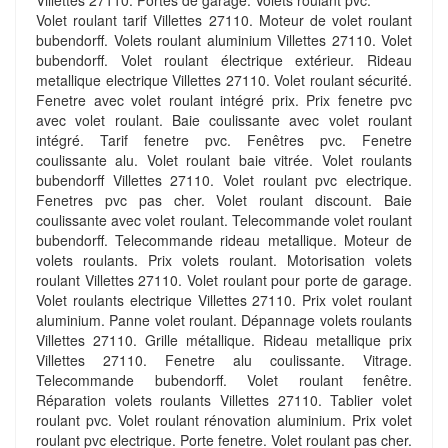
Villettes 27110. Portes de garage. Volets roulant pvc.
Volet roulant tarif Villettes 27110. Moteur de volet roulant
bubendorff. Volets roulant aluminium Villettes 27110. Volet
bubendorff. Volet roulant électrique extérieur. Rideau
metallique electrique Villettes 27110. Volet roulant sécurité.
Fenetre avec volet roulant intégré prix. Prix fenetre pvc
avec volet roulant. Baie coulissante avec volet roulant
intégré. Tarif fenetre pvc. Fenêtres pvc. Fenetre
coulissante alu. Volet roulant baie vitrée. Volet roulants
bubendorff Villettes 27110. Volet roulant pvc electrique.
Fenetres pvc pas cher. Volet roulant discount. Baie
coulissante avec volet roulant. Telecommande volet roulant
bubendorff. Telecommande rideau metallique. Moteur de
volets roulants. Prix volets roulant. Motorisation volets
roulant Villettes 27110. Volet roulant pour porte de garage.
Volet roulants electrique Villettes 27110. Prix volet roulant
aluminium. Panne volet roulant. Dépannage volets roulants
Villettes 27110. Grille métallique. Rideau metallique prix
Villettes 27110. Fenetre alu coulissante. Vitrage.
Telecommande bubendorff. Volet roulant fenêtre.
Réparation volets roulants Villettes 27110. Tablier volet
roulant pvc. Volet roulant rénovation aluminium. Prix volet
roulant pvc electrique. Porte fenetre. Volet roulant pas cher.