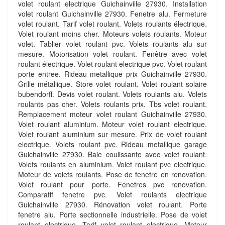
volet roulant electrique Guichainville 27930. Installation
volet roulant Guichainville 27930. Fenetre alu. Fermeture
volet roulant. Tarif volet roulant. Volets roulants électrique.
Volet roulant moins cher. Moteurs volets roulants. Moteur
volet. Tablier volet roulant pvc. Volets roulants alu sur
mesure. Motorisation volet roulant. Fenêtre avec volet
roulant électrique. Volet roulant electrique pvc. Volet roulant
porte entree. Rideau metallique prix Guichainville 27930.
Grille métallique. Store volet roulant. Volet roulant solaire
bubendorff. Devis volet roulant. Volets roulants alu. Volets
roulants pas cher. Volets roulants prix. Tbs volet roulant.
Remplacement moteur volet roulant Guichainville 27930.
Volet roulant aluminium. Moteur volet roulant electrique.
Volet roulant aluminium sur mesure. Prix de volet roulant
electrique. Volets roulant pvc. Rideau metallique garage
Guichainville 27930. Baie coulissante avec volet roulant.
Volets roulants en aluminium. Volet roulant pvc electrique.
Moteur de volets roulants. Pose de fenetre en renovation.
Volet roulant pour porte. Fenetres pvc renovation.
Comparatif fenetre pvc. Volet roulants electrique
Guichainville 27930. Rénovation volet roulant. Porte
fenetre alu. Porte sectionnelle industrielle. Pose de volet
roulant electrique. Tarif volet roulant electrique. Moteur