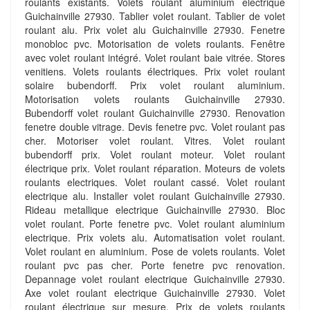
roulants existants. Volets roulant aluminium electrique
Guichainville 27930. Tablier volet roulant. Tablier de volet
roulant alu. Prix volet alu Guichainville 27930. Fenetre
monobloc pvc. Motorisation de volets roulants. Fenêtre
avec volet roulant intégré. Volet roulant baie vitrée. Stores
venitiens. Volets roulants électriques. Prix volet roulant
solaire bubendorff. Prix volet roulant aluminium.
Motorisation volets roulants Guichainville 27930.
Bubendorff volet roulant Guichainville 27930. Renovation
fenetre double vitrage. Devis fenetre pvc. Volet roulant pas
cher. Motoriser volet roulant. Vitres. Volet roulant
bubendorff prix. Volet roulant moteur. Volet roulant
électrique prix. Volet roulant réparation. Moteurs de volets
roulants electriques. Volet roulant cassé. Volet roulant
electrique alu. Installer volet roulant Guichainville 27930.
Rideau metallique electrique Guichainville 27930. Bloc
volet roulant. Porte fenetre pvc. Volet roulant aluminium
electrique. Prix volets alu. Automatisation volet roulant.
Volet roulant en aluminium. Pose de volets roulants. Volet
roulant pvc pas cher. Porte fenetre pvc renovation.
Depannage volet roulant electrique Guichainville 27930.
Axe volet roulant electrique Guichainville 27930. Volet
roulant électrique sur mesure. Prix de volets roulants