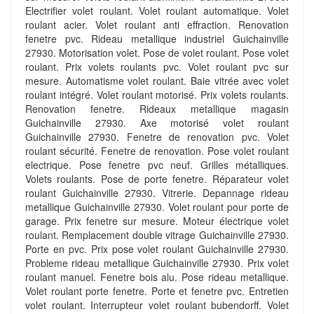
Electrifier volet roulant. Volet roulant automatique. Volet
roulant acier. Volet roulant anti effraction. Renovation
fenetre pvc. Rideau metallique industriel Guichainville
27930. Motorisation volet. Pose de volet roulant. Pose volet
roulant. Prix volets roulants pvc. Volet roulant pvc sur
mesure. Automatisme volet roulant. Baie vitrée avec volet
roulant intégré. Volet roulant motorisé. Prix volets roulants.
Renovation fenetre. Rideaux metallique magasin
Guichainville 27930. Axe motorisé volet roulant
Guichainville 27930. Fenetre de renovation pvc. Volet
roulant sécurité. Fenetre de renovation. Pose volet roulant
electrique. Pose fenetre pvc neuf. Grilles métalliques.
Volets roulants. Pose de porte fenetre. Réparateur volet
roulant Guichainville 27930. Vitrerie. Depannage rideau
metallique Guichainville 27930. Volet roulant pour porte de
garage. Prix fenetre sur mesure. Moteur électrique volet
roulant. Remplacement double vitrage Guichainville 27930.
Porte en pvc. Prix pose volet roulant Guichainville 27930.
Probleme rideau metallique Guichainville 27930. Prix volet
roulant manuel. Fenetre bois alu. Pose rideau metallique.
Volet roulant porte fenetre. Porte et fenetre pvc. Entretien
volet roulant. Interrupteur volet roulant bubendorff. Volet