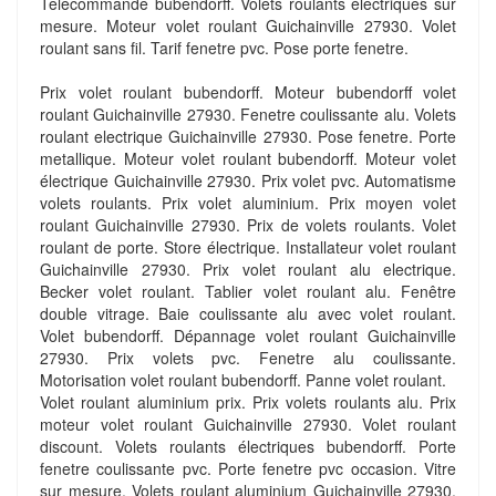
Telecommande bubendorff. Volets roulants électriques sur
mesure. Moteur volet roulant Guichainville 27930. Volet
roulant sans fil. Tarif fenetre pvc. Pose porte fenetre.
Prix volet roulant bubendorff. Moteur bubendorff volet
roulant Guichainville 27930. Fenetre coulissante alu. Volets
roulant electrique Guichainville 27930. Pose fenetre. Porte
metallique. Moteur volet roulant bubendorff. Moteur volet
électrique Guichainville 27930. Prix volet pvc. Automatisme
volets roulants. Prix volet aluminium. Prix moyen volet
roulant Guichainville 27930. Prix de volets roulants. Volet
roulant de porte. Store électrique. Installateur volet roulant
Guichainville 27930. Prix volet roulant alu electrique.
Becker volet roulant. Tablier volet roulant alu. Fenêtre
double vitrage. Baie coulissante alu avec volet roulant.
Volet bubendorff. Dépannage volet roulant Guichainville
27930. Prix volets pvc. Fenetre alu coulissante.
Motorisation volet roulant bubendorff. Panne volet roulant.
Volet roulant aluminium prix. Prix volets roulants alu. Prix
moteur volet roulant Guichainville 27930. Volet roulant
discount. Volets roulants électriques bubendorff. Porte
fenetre coulissante pvc. Porte fenetre pvc occasion. Vitre
sur mesure. Volets roulant aluminium Guichainville 27930.