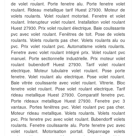
de volet roulant. Porte fenetre alu. Porte fenetre volet
roulant. Rideau metallique tarif Huest 27930. Moteur de
volets roulants. Volet roulant motorisé. Fenetre et volet
roulant. Interupteur volet roulant. Installation volet roulant
Huest 27930. Prix volet roulant électrique. Baie coulissante
pvc avec volet roulant. Fenêtres de toit. Pose de volets
roulants. Volets roulants pas cher. Volets roulants alu ou
pvc. Prix volet roulant pvc. Automatisme volets roulants.
Fenetre avec volet roulant intégré prix. Volet roulant pvc
manuel. Porte sectionnelle industrielle. Prix moteur volet
roulant bubendorff Huest 27930. Tarif volet roulant
electrique. Moteur tubulaire volet roulant. Pose porte
fenetre. Volet roulant alu electrique. Pose volet roulant.
Baie vitrée coulissante avec volet roulant. Vitrerie. Bloc
fenetre volet roulant. Pose volet roulant electrique. Tarif
rideau metallique Huest 27930. Comparatif fenetre pvc.
Porte rideaux metallique Huest 27930. Fenetre pvc 3
vantaux. Portes fenêtres pvc. Volet roulant pvc pas cher.
Moteur rideau metallique. Volets roulants. Volets roulant
pvc. Prix fenetre pvc avec volet roulant. Bubendorff volets
roulants. Fenetre coulissante alu. Porte fenetre pvc avec
volet roulant. Motorisation portail. Dépannage volets