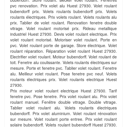
bubendorf. Store roulant. Becker volet roulant. Fenetres
pvc renovation. Prix volet alu Huest 27930. Volet roulant
bubendorff prix. Volets roulants bubendorff prix. Volets
roulants électriques. Prix volets roulant. Volets roulants alu
prix. Tablier de volet roulant. Renovation fenetre double
vitrage. Volet roulant motorisé prix. Rideau metallique
industriel Huest 27930. Devis volet roulant electrique. Prix
volet roulant motorisé. Motoriser volet roulant. Porte en
pvc. Volet roulant porte de garage. Store électrique. Volet
roulant réparation. Réparation volet roulant Huest 27930.
Electrifier volet roulant. Moteur bubendorff. Volet roulant de
toit. Fenetre alu coulissante. Volets roulants électriques sur
mesure. Porte et fenetre pvc. Tablier volet roulant. Fenetre
alu. Meilleur volet roulant. Pose fenetre pvc neuf. Volets
roulants électriques prix. Volet roulants electrique Huest
27930.
Prix moteur volet roulant electrique Huest 27930. Tarif
fenetre pvc. Pose fenetre. Prix volet roulant alu. Prix volet
roulant manuel. Fenêtre double vitrage. Double vitrage.
Tablier volet roulant alu. Volets roulants électriques
bubendorff. Prix volet aluminium. Volet roulant rénovation
sur mesure. Volet roulant porte entree. Prix volet roulant
solaire bubendorff. Volets roulant bubendorff Huest 27930.