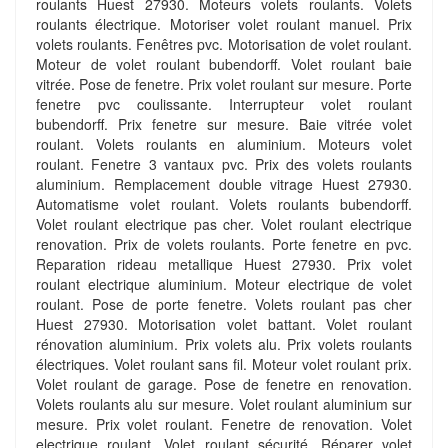
roulants Huest 27930. Moteurs volets roulants. Volets
roulants électrique. Motoriser volet roulant manuel. Prix
volets roulants. Fenêtres pvc. Motorisation de volet roulant.
Moteur de volet roulant bubendorff. Volet roulant baie
vitrée. Pose de fenetre. Prix volet roulant sur mesure. Porte
fenetre pvc coulissante. Interrupteur volet roulant
bubendorff. Prix fenetre sur mesure. Baie vitrée volet
roulant. Volets roulants en aluminium. Moteurs volet
roulant. Fenetre 3 vantaux pvc. Prix des volets roulants
aluminium. Remplacement double vitrage Huest 27930.
Automatisme volet roulant. Volets roulants bubendorff.
Volet roulant electrique pas cher. Volet roulant electrique
renovation. Prix de volets roulants. Porte fenetre en pvc.
Reparation rideau metallique Huest 27930. Prix volet
roulant electrique aluminium. Moteur electrique de volet
roulant. Pose de porte fenetre. Volets roulant pas cher
Huest 27930. Motorisation volet battant. Volet roulant
rénovation aluminium. Prix volets alu. Prix volets roulants
électriques. Volet roulant sans fil. Moteur volet roulant prix.
Volet roulant de garage. Pose de fenetre en renovation.
Volets roulants alu sur mesure. Volet roulant aluminium sur
mesure. Prix volet roulant. Fenetre de renovation. Volet
electrique roulant. Volet roulant sécurité. Réparer volet