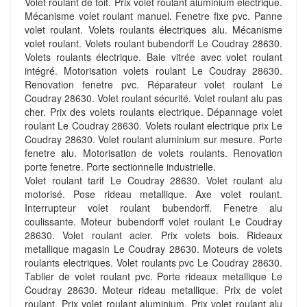
Volet roulant de toit. Prix volet roulant aluminium electrique.
Mécanisme volet roulant manuel. Fenetre fixe pvc. Panne
volet roulant. Volets roulants électriques alu. Mécanisme
volet roulant. Volets roulant bubendorff Le Coudray 28630.
Volets roulants électrique. Baie vitrée avec volet roulant
intégré. Motorisation volets roulant Le Coudray 28630.
Renovation fenetre pvc. Réparateur volet roulant Le
Coudray 28630. Volet roulant sécurité. Volet roulant alu pas
cher. Prix des volets roulants electrique. Dépannage volet
roulant Le Coudray 28630. Volets roulant electrique prix Le
Coudray 28630. Volet roulant aluminium sur mesure. Porte
fenetre alu. Motorisation de volets roulants. Renovation
porte fenetre. Porte sectionnelle industrielle.
Volet roulant tarif Le Coudray 28630. Volet roulant alu
motorisé. Pose rideau metallique. Axe volet roulant.
Interrupteur volet roulant bubendorff. Fenetre alu
coulissante. Moteur bubendorff volet roulant Le Coudray
28630. Volet roulant acier. Prix volets bois. Rideaux
metallique magasin Le Coudray 28630. Moteurs de volets
roulants electriques. Volet roulants pvc Le Coudray 28630.
Tablier de volet roulant pvc. Porte rideaux metallique Le
Coudray 28630. Moteur rideau metallique. Prix de volet
roulant. Prix volet roulant aluminium. Prix volet roulant alu