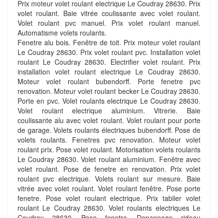
Prix moteur volet roulant electrique Le Coudray 28630. Prix
volet roulant. Baie vitrée coulissante avec volet roulant.
Volet roulant pvc manuel. Prix volet roulant manuel.
Automatisme volets roulants.
Fenetre alu bois. Fenêtre de toit. Prix moteur volet roulant
Le Coudray 28630. Prix volet roulant pvc. Installation volet
roulant Le Coudray 28630. Electrifier volet roulant. Prix
installation volet roulant electrique Le Coudray 28630.
Moteur volet roulant bubendorff. Porte fenetre pvc
renovation. Moteur volet roulant becker Le Coudray 28630.
Porte en pvc. Volet roulants electrique Le Coudray 28630.
Volet roulant electrique aluminium. Vitrerie. Baie
coulissante alu avec volet roulant. Volet roulant pour porte
de garage. Volets roulants électriques bubendorff. Pose de
volets roulants. Fenetres pvc renovation. Moteur volet
roulant prix. Pose volet roulant. Motorisation volets roulants
Le Coudray 28630. Volet roulant aluminium. Fenêtre avec
volet roulant. Pose de fenetre en renovation. Prix volet
roulant pvc electrique. Volets roulant sur mesure. Baie
vitrée avec volet roulant. Volet roulant fenêtre. Pose porte
fenetre. Pose volet roulant electrique. Prix tablier volet
roulant Le Coudray 28630. Volet roulants electriques Le
Coudray 28630. Pose fenetre. Depannage rideau