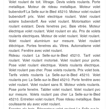
Volet roulant de toit. Vitrage. Devis volets roulants. Porte
metallique. Moteur de rideau metallique. Moteur volet
bubendorff La Selle-sur-le-Bied 45210. Moteur volet roulant
bubendorff prix. Volet electrique roulant. Volet roulant
solaire bubendorff. Axe volet roulant. Motorisation volet
roulant existant. Devis fenetres pvc. Baie vitrée. Moteur
électrique volet roulant. Volet roulant en alu. Prix de volets
roulants electriques. Moteur de volet roulant. Volet roulant.
Volet roulant aluminium sur mesure. Volet roulant
éléctrique. Portes fenetres alu. Vitres. Automatisme volet
roulant. Fenêtre avec volet roulant.
Rideau roulant La Selle-sur-le-Bied 45210. Tarif volet
roulant. Volet roulant motorisé. Volet roulant pour porte.
Pose volet roulant electrique. Volets roulants électrique.
Volet roulant pas cher. Pose volets roulants. Prix volet bois.
Tarifs volets roulants La Selle-sur-le-Bied 45210. Volet
roulants pvc La Selle-sur-le-Bied 45210. Porte fenêtre avec
volet roulant. Volet roulant sans fil. Moteur volets roulants.
Pose porte fenetre. Tablier volet roulant. Volet roulant pvc
sur mesure. Volets roulant pas cher La Selle-sur-le-Bied
45210. Entretien volet roulant. Pose rideau metallique. Baie
coulissante alu avec volet roulant.
Fenetre alu bois. Réparateur volet roulant La Selle-sur-le-