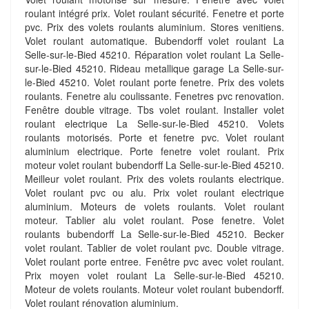
roulant intégré prix. Volet roulant sécurité. Fenetre et porte
pvc. Prix des volets roulants aluminium. Stores venitiens.
Volet roulant automatique. Bubendorff volet roulant La
Selle-sur-le-Bied 45210. Réparation volet roulant La Selle-
sur-le-Bied 45210. Rideau metallique garage La Selle-sur-
le-Bied 45210. Volet roulant porte fenetre. Prix des volets
roulants. Fenetre alu coulissante. Fenetres pvc renovation.
Fenêtre double vitrage. Tbs volet roulant. Installer volet
roulant electrique La Selle-sur-le-Bied 45210. Volets
roulants motorisés. Porte et fenetre pvc. Volet roulant
aluminium electrique. Porte fenetre volet roulant. Prix
moteur volet roulant bubendorff La Selle-sur-le-Bied 45210.
Meilleur volet roulant. Prix des volets roulants electrique.
Volet roulant pvc ou alu. Prix volet roulant electrique
aluminium. Moteurs de volets roulants. Volet roulant
moteur. Tablier alu volet roulant. Pose fenetre. Volet
roulants bubendorff La Selle-sur-le-Bied 45210. Becker
volet roulant. Tablier de volet roulant pvc. Double vitrage.
Volet roulant porte entree. Fenêtre pvc avec volet roulant.
Prix moyen volet roulant La Selle-sur-le-Bied 45210.
Moteur de volets roulants. Moteur volet roulant bubendorff.
Volet roulant rénovation aluminium.