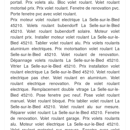
portail. Prix volets alu. Bloc volet roulant. Volet roulant
motorisé prix. Prix volet roulant. Fenetre de renovation pvc.
Porte fenetre pvc avec volet roulant.
Prix moteur volet roulant electrique La Selle-sur-le-Bied
45210. Volets roulant bubendorff La Selle-sur-le-Bied
45210. Volet roulant bubendorff solaire. Moteur volet
roulant prix. Installer moteur volet roulant La Selle-sur-le-
Bied 45210. Tablier volet roulant alu. Prix volets roulants
aluminium electriques. Prix motorisation volet roulant La
Selle-sur-le-Bied 45210. Volet roulant de renovation.
Dépannage volets roulants La Selle-sur-le-Bied 45210.
Vitrier La Selle-sur-le-Bied 45210. Prix installation volet
roulant electrique La Selle-sur-le-Bied 45210. Volet roulant
electrique pas cher. Volet roulant en aluminium. Volet
roulant electrique renovation. Prix de volet roulant
electrique. Remplacement double vitrage La Selle-sur-le-
Bied 45210. Pose fenetre pvc neuf. Pose volet roulant
manuel. Volet roulant bloqué. Prix tablier volet roulant La
Selle-sur-le-Bied 45210. Volet roulant alu sur mesure.
Réparer volet roulant La Selle-sur-le-Bied 45210. Fenetre
de renovation. Volet roulant garage. Prix volets roulants
alu. Moteur volet électrique La Selle-sur-le-Bied 45210.
Volet roulant motorisé sur mesure. Fenetre avec volet