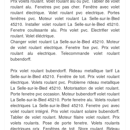
Prix volets roulant. Volet roulant alu ou pvc. Tablier de volet
roulant alu. Fenetres pvc pas cher. Fenêtre avec volet
roulant électrique. Volet roulant pvc electrique. Portes
fenêtres pvc. Moteur volet roulant La Selle-sur-le-Bied
45210. Installer volet roulant La Selle-sur-le-Bied 45210.
Fenetre coulissante alu. Prix volet pvc. Electrifier volet
roulant. Volet éléctrique.
Changer volet roulant La Selle-sur-le-Bied 45210. Moteur
de volet roulant electrique. Fenetre fixe pvc. Prix volet
roulant alu electrique. Telecommande volet roulant
bubendorff.
Prix volet roulant bubendorff. Rideau metallique tarif La
Selle-sur-le-Bied 45210. Fenêtre de toit. Prix volet roulant
électrique. Volets roulant pvc. Probleme rideau metallique
La Selle-sur-le-Bied 45210. Motorisation de volet roulant.
Porte fenetre pvc occasion. Moteur bubendorff volet roulant
La Selle-sur-le-Bied 45210. Porte fenetre alu. Volets roulant
electriques La Selle-sur-le-Bied 45210. Fenetre pvc avec
volet roulant intégré. Prix volet roulant solaire bubendorff.
Tablier de volet roulant. Moteur filaire volet roulant. Prix
volets roulants. Pose de porte fenetre. Volets roulants
électriques prix. Fenêtres de toit. Store roulant. Rideau