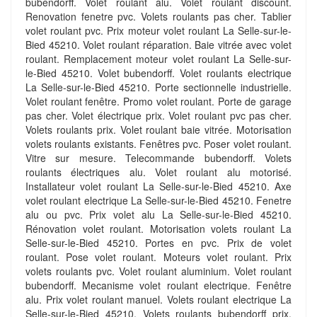
bubendorff. Volet roulant alu. Volet roulant discount.
Renovation fenetre pvc. Volets roulants pas cher. Tablier
volet roulant pvc. Prix moteur volet roulant La Selle-sur-le-
Bied 45210. Volet roulant réparation. Baie vitrée avec volet
roulant. Remplacement moteur volet roulant La Selle-sur-
le-Bied 45210. Volet bubendorff. Volet roulants electrique
La Selle-sur-le-Bied 45210. Porte sectionnelle industrielle.
Volet roulant fenêtre. Promo volet roulant. Porte de garage
pas cher. Volet électrique prix. Volet roulant pvc pas cher.
Volets roulants prix. Volet roulant baie vitrée. Motorisation
volets roulants existants. Fenêtres pvc. Poser volet roulant.
Vitre sur mesure. Telecommande bubendorff. Volets
roulants électriques alu. Volet roulant alu motorisé.
Installateur volet roulant La Selle-sur-le-Bied 45210. Axe
volet roulant electrique La Selle-sur-le-Bied 45210. Fenetre
alu ou pvc. Prix volet alu La Selle-sur-le-Bied 45210.
Rénovation volet roulant. Motorisation volets roulant La
Selle-sur-le-Bied 45210. Portes en pvc. Prix de volet
roulant. Pose volet roulant. Moteurs volet roulant. Prix
volets roulants pvc. Volet roulant aluminium. Volet roulant
bubendorff. Mecanisme volet roulant electrique. Fenêtre
alu. Prix volet roulant manuel. Volets roulant electrique La
Selle-sur-le-Bied 45210. Volets roulants bubendorff prix.