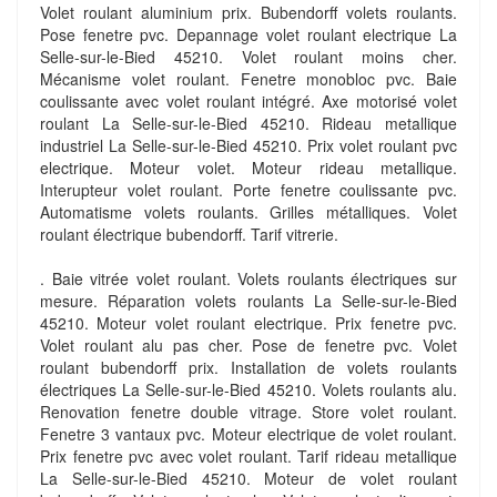
Volet roulant aluminium prix. Bubendorff volets roulants.
Pose fenetre pvc. Depannage volet roulant electrique La
Selle-sur-le-Bied 45210. Volet roulant moins cher.
Mécanisme volet roulant. Fenetre monobloc pvc. Baie
coulissante avec volet roulant intégré. Axe motorisé volet
roulant La Selle-sur-le-Bied 45210. Rideau metallique
industriel La Selle-sur-le-Bied 45210. Prix volet roulant pvc
electrique. Moteur volet. Moteur rideau metallique.
Interupteur volet roulant. Porte fenetre coulissante pvc.
Automatisme volets roulants. Grilles métalliques. Volet
roulant électrique bubendorff. Tarif vitrerie.
. Baie vitrée volet roulant. Volets roulants électriques sur
mesure. Réparation volets roulants La Selle-sur-le-Bied
45210. Moteur volet roulant electrique. Prix fenetre pvc.
Volet roulant alu pas cher. Pose de fenetre pvc. Volet
roulant bubendorff prix. Installation de volets roulants
électriques La Selle-sur-le-Bied 45210. Volets roulants alu.
Renovation fenetre double vitrage. Store volet roulant.
Fenetre 3 vantaux pvc. Moteur electrique de volet roulant.
Prix fenetre pvc avec volet roulant. Tarif rideau metallique
La Selle-sur-le-Bied 45210. Moteur de volet roulant