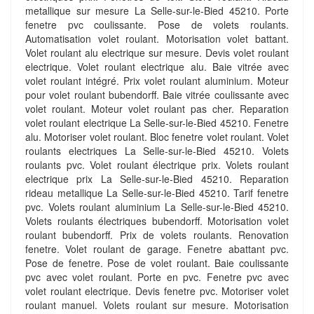
metallique sur mesure La Selle-sur-le-Bied 45210. Porte
fenetre pvc coulissante. Pose de volets roulants.
Automatisation volet roulant. Motorisation volet battant.
Volet roulant alu electrique sur mesure. Devis volet roulant
electrique. Volet roulant electrique alu. Baie vitrée avec
volet roulant intégré. Prix volet roulant aluminium. Moteur
pour volet roulant bubendorff. Baie vitrée coulissante avec
volet roulant. Moteur volet roulant pas cher. Reparation
volet roulant electrique La Selle-sur-le-Bied 45210. Fenetre
alu. Motoriser volet roulant. Bloc fenetre volet roulant. Volet
roulants electriques La Selle-sur-le-Bied 45210. Volets
roulants pvc. Volet roulant électrique prix. Volets roulant
electrique prix La Selle-sur-le-Bied 45210. Reparation
rideau metallique La Selle-sur-le-Bied 45210. Tarif fenetre
pvc. Volets roulant aluminium La Selle-sur-le-Bied 45210.
Volets roulants électriques bubendorff. Motorisation volet
roulant bubendorff. Prix de volets roulants. Renovation
fenetre. Volet roulant de garage. Fenetre abattant pvc.
Pose de fenetre. Pose de volet roulant. Baie coulissante
pvc avec volet roulant. Porte en pvc. Fenetre pvc avec
volet roulant electrique. Devis fenetre pvc. Motoriser volet
roulant manuel. Volets roulant sur mesure. Motorisation