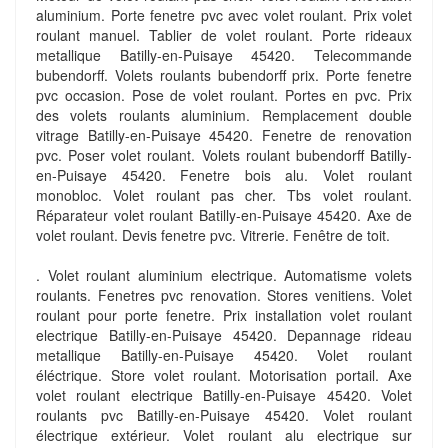
aluminium. Porte fenetre pvc avec volet roulant. Prix volet
roulant manuel. Tablier de volet roulant. Porte rideaux
metallique Batilly-en-Puisaye 45420. Telecommande
bubendorff. Volets roulants bubendorff prix. Porte fenetre
pvc occasion. Pose de volet roulant. Portes en pvc. Prix
des volets roulants aluminium. Remplacement double
vitrage Batilly-en-Puisaye 45420. Fenetre de renovation
pvc. Poser volet roulant. Volets roulant bubendorff Batilly-
en-Puisaye 45420. Fenetre bois alu. Volet roulant
monobloc. Volet roulant pas cher. Tbs volet roulant.
Réparateur volet roulant Batilly-en-Puisaye 45420. Axe de
volet roulant. Devis fenetre pvc. Vitrerie. Fenêtre de toit.
. Volet roulant aluminium electrique. Automatisme volets
roulants. Fenetres pvc renovation. Stores venitiens. Volet
roulant pour porte fenetre. Prix installation volet roulant
electrique Batilly-en-Puisaye 45420. Depannage rideau
metallique Batilly-en-Puisaye 45420. Volet roulant
éléctrique. Store volet roulant. Motorisation portail. Axe
volet roulant electrique Batilly-en-Puisaye 45420. Volet
roulants pvc Batilly-en-Puisaye 45420. Volet roulant
électrique extérieur. Volet roulant alu electrique sur