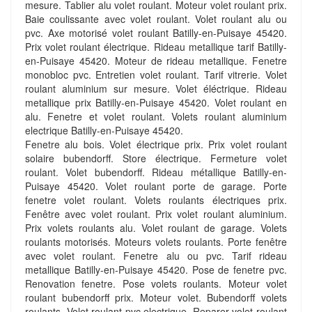
mesure. Tablier alu volet roulant. Moteur volet roulant prix.
Baie coulissante avec volet roulant. Volet roulant alu ou
pvc. Axe motorisé volet roulant Batilly-en-Puisaye 45420.
Prix volet roulant électrique. Rideau metallique tarif Batilly-
en-Puisaye 45420. Moteur de rideau metallique. Fenetre
monobloc pvc. Entretien volet roulant. Tarif vitrerie. Volet
roulant aluminium sur mesure. Volet éléctrique. Rideau
metallique prix Batilly-en-Puisaye 45420. Volet roulant en
alu. Fenetre et volet roulant. Volets roulant aluminium
electrique Batilly-en-Puisaye 45420.
Fenetre alu bois. Volet électrique prix. Prix volet roulant
solaire bubendorff. Store électrique. Fermeture volet
roulant. Volet bubendorff. Rideau métallique Batilly-en-
Puisaye 45420. Volet roulant porte de garage. Porte
fenetre volet roulant. Volets roulants électriques prix.
Fenêtre avec volet roulant. Prix volet roulant aluminium.
Prix volets roulants alu. Volet roulant de garage. Volets
roulants motorisés. Moteurs volets roulants. Porte fenêtre
avec volet roulant. Fenetre alu ou pvc. Tarif rideau
metallique Batilly-en-Puisaye 45420. Pose de fenetre pvc.
Renovation fenetre. Pose volets roulants. Moteur volet
roulant bubendorff prix. Moteur volet. Bubendorff volets
roulants. Volet roulant pvc electrique. Reparer volet roulant