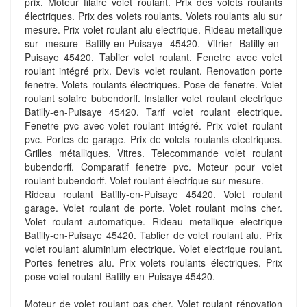
prix. Moteur filaire volet roulant. Prix des volets roulants
électriques. Prix des volets roulants. Volets roulants alu sur
mesure. Prix volet roulant alu electrique. Rideau metallique
sur mesure Batilly-en-Puisaye 45420. Vitrier Batilly-en-
Puisaye 45420. Tablier volet roulant. Fenetre avec volet
roulant intégré prix. Devis volet roulant. Renovation porte
fenetre. Volets roulants électriques. Pose de fenetre. Volet
roulant solaire bubendorff. Installer volet roulant electrique
Batilly-en-Puisaye 45420. Tarif volet roulant electrique.
Fenetre pvc avec volet roulant intégré. Prix volet roulant
pvc. Portes de garage. Prix de volets roulants electriques.
Grilles métalliques. Vitres. Telecommande volet roulant
bubendorff. Comparatif fenetre pvc. Moteur pour volet
roulant bubendorff. Volet roulant électrique sur mesure.
Rideau roulant Batilly-en-Puisaye 45420. Volet roulant
garage. Volet roulant de porte. Volet roulant moins cher.
Volet roulant automatique. Rideau metallique electrique
Batilly-en-Puisaye 45420. Tablier de volet roulant alu. Prix
volet roulant aluminium electrique. Volet electrique roulant.
Portes fenetres alu. Prix volets roulants électriques. Prix
pose volet roulant Batilly-en-Puisaye 45420.
Moteur de volet roulant pas cher. Volet roulant rénovation