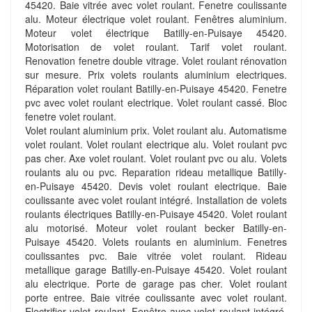
45420. Baie vitrée avec volet roulant. Fenetre coulissante
alu. Moteur électrique volet roulant. Fenêtres aluminium.
Moteur volet électrique Batilly-en-Puisaye 45420.
Motorisation de volet roulant. Tarif volet roulant.
Renovation fenetre double vitrage. Volet roulant rénovation
sur mesure. Prix volets roulants aluminium electriques.
Réparation volet roulant Batilly-en-Puisaye 45420. Fenetre
pvc avec volet roulant electrique. Volet roulant cassé. Bloc
fenetre volet roulant.
Volet roulant aluminium prix. Volet roulant alu. Automatisme
volet roulant. Volet roulant electrique alu. Volet roulant pvc
pas cher. Axe volet roulant. Volet roulant pvc ou alu. Volets
roulants alu ou pvc. Reparation rideau metallique Batilly-
en-Puisaye 45420. Devis volet roulant electrique. Baie
coulissante avec volet roulant intégré. Installation de volets
roulants électriques Batilly-en-Puisaye 45420. Volet roulant
alu motorisé. Moteur volet roulant becker Batilly-en-
Puisaye 45420. Volets roulants en aluminium. Fenetres
coulissantes pvc. Baie vitrée volet roulant. Rideau
metallique garage Batilly-en-Puisaye 45420. Volet roulant
alu electrique. Porte de garage pas cher. Volet roulant
porte entree. Baie vitrée coulissante avec volet roulant.
Electrifier volet roulant. Fenêtre avec volet roulant intégré.