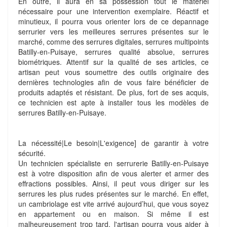
En outre, il aura en sa possession tout le matériel
nécessaire pour une intervention exemplaire. Réactif et
minutieux, il pourra vous orienter lors de ce depannage
serrurier vers les meilleures serrures présentes sur le
marché, comme des serrures digitales, serrures multipoints
Batilly-en-Puisaye, serrures qualité absolue, serrures
biométriques. Attentif sur la qualité de ses articles, ce
artisan peut vous soumettre des outils originaire des
dernières technologies afin de vous faire bénéficier de
produits adaptés et résistant. De plus, fort de ses acquis,
ce technicien est apte à installer tous les modèles de
serrures Batilly-en-Puisaye.
La nécessité|Le besoin|L'exigence] de garantir à votre
sécurité.
Un technicien spécialiste en serrurerie Batilly-en-Puisaye
est à votre disposition afin de vous alerter et armer des
effractions possibles. Ainsi, il peut vous diriger sur les
serrures les plus rudes présentes sur le marché. En effet,
un cambriolage est vite arrivé aujourd’hui, que vous soyez
en appartement ou en maison. Si même il est
malheureusement trop tard, l'artisan pourra vous aider à