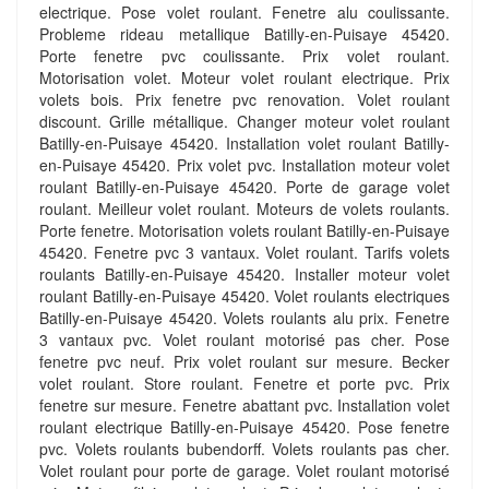
electrique. Pose volet roulant. Fenetre alu coulissante.
Probleme rideau metallique Batilly-en-Puisaye 45420.
Porte fenetre pvc coulissante. Prix volet roulant.
Motorisation volet. Moteur volet roulant electrique. Prix
volets bois. Prix fenetre pvc renovation. Volet roulant
discount. Grille métallique. Changer moteur volet roulant
Batilly-en-Puisaye 45420. Installation volet roulant Batilly-
en-Puisaye 45420. Prix volet pvc. Installation moteur volet
roulant Batilly-en-Puisaye 45420. Porte de garage volet
roulant. Meilleur volet roulant. Moteurs de volets roulants.
Porte fenetre. Motorisation volets roulant Batilly-en-Puisaye
45420. Fenetre pvc 3 vantaux. Volet roulant. Tarifs volets
roulants Batilly-en-Puisaye 45420. Installer moteur volet
roulant Batilly-en-Puisaye 45420. Volet roulants electriques
Batilly-en-Puisaye 45420. Volets roulants alu prix. Fenetre
3 vantaux pvc. Volet roulant motorisé pas cher. Pose
fenetre pvc neuf. Prix volet roulant sur mesure. Becker
volet roulant. Store roulant. Fenetre et porte pvc. Prix
fenetre sur mesure. Fenetre abattant pvc. Installation volet
roulant electrique Batilly-en-Puisaye 45420. Pose fenetre
pvc. Volets roulants bubendorff. Volets roulants pas cher.
Volet roulant pour porte de garage. Volet roulant motorisé