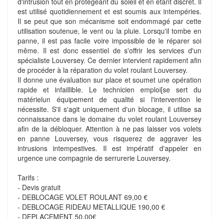
d'intrusion tout en protégeant du soleil et en étant discret. Il
est utilisé quotidiennement et est soumis aux intempéries.
Il se peut que son mécanisme soit endommagé par cette
utilisation soutenue, le vent ou la pluie. Lorsqu'il tombe en
panne, il est pas facile voire impossible de le réparer soi
même. Il est donc essentiel de s'offrir les services d'un
spécialiste Louversey. Ce dernier intervient rapidement afin
de procéder à la réparation du volet roulant Louversey.
Il donne une évaluation sur place et soumet une opération
rapide et infaillible. Le technicien emploi[se sert du
matérielun équipement de qualité si l'intervention le
nécessite. S'il s'agit uniquement d'un blocage, il utilise sa
connaissance dans le domaine du volet roulant Louversey
afin de la débloquer. Attention à ne pas laisser vos volets
en panne Louversey, vous risquerez de aggraver les
intrusions intempestives. Il est impératif d'appeler en
urgence une compagnie de serrurerie Louversey.
Tarifs :
- Devis gratuit
- DEBLOCAGE VOLET ROULANT 69,00 €
- DEBLOCAGE RIDEAU METALLIQUE 190,00 €
- DEPLACEMENT 50,00€