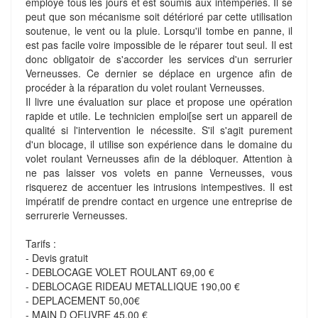
employé tous les jours et est soumis aux intempéries. Il se
peut que son mécanisme soit détérioré par cette utilisation
soutenue, le vent ou la pluie. Lorsqu'il tombe en panne, il
est pas facile voire impossible de le réparer tout seul. Il est
donc obligatoir de s'accorder les services d'un serrurier
Verneusses. Ce dernier se déplace en urgence afin de
procéder à la réparation du volet roulant Verneusses.
Il livre une évaluation sur place et propose une opération
rapide et utile. Le technicien emploi[se sert un appareil de
qualité si l'intervention le nécessite. S'il s'agit purement
d'un blocage, il utilise son expérience dans le domaine du
volet roulant Verneusses afin de la débloquer. Attention à
ne pas laisser vos volets en panne Verneusses, vous
risquerez de accentuer les intrusions intempestives. Il est
impératif de prendre contact en urgence une entreprise de
serrurerie Verneusses.
Tarifs :
- Devis gratuit
- DEBLOCAGE VOLET ROULANT 69,00 €
- DEBLOCAGE RIDEAU METALLIQUE 190,00 €
- DEPLACEMENT 50,00€
- MAIN D OEUVRE 45,00 €