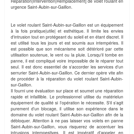
Réparation|Intervention|Remplacement] de volet roulant en
urgence Saint-Aubin-sur-Gaillon.
Le volet roulant Saint-Aubin-sur-Gaillon est un équipement
à la fois pratique|utile| et esthétique. Il limite les envies
d'intrusion tout en protégeant du soleil et en étant discret. Il
est utilisé tous les jours et est soumis aux intempéries. Il
est possible que son mécanisme soit détérioré par cette
utilisation soutenue, le vent ou la pluie. Lorsqu'il tombe en
panne, il est compliqué voire impossible de le réparer tout
seul. Il est donc essentiel de s'accorder les services d'un
serrurier Saint-Aubin-sur-Gaillon. Ce dernier opère vite afin
de procéder à la réparation du volet roulant Saint-Aubin-
sur-Gaillon.
Il fourni une évaluation sur place et soumet une réparation
rapide et infaillible. Le professionnel utilise du matérielun
équipement de qualité si l'opération le nécessite. S'il s'agit
purement d'un blocage, il utilise son expérience dans le
domaine du volet roulant Saint-Aubin-sur-Gaillon afin de la
débloquer. Attention à ne pas laisser vos volets en panne
Saint-Aubin-sur-Gaillon, vous risquerez de accentuer les
intrusions intempestives. Il est impératif d'appeler en