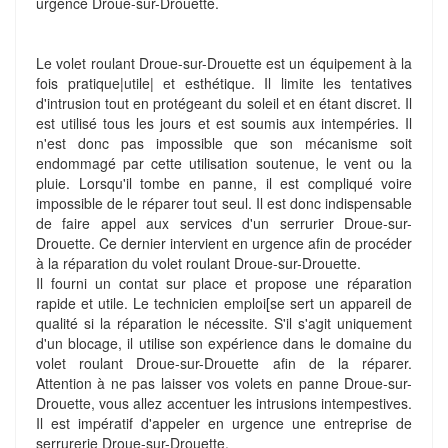
urgence Droue-sur-Drouette.
Le volet roulant Droue-sur-Drouette est un équipement à la
fois pratique|utile| et esthétique. Il limite les tentatives
d'intrusion tout en protégeant du soleil et en étant discret. Il
est utilisé tous les jours et est soumis aux intempéries. Il
n'est donc pas impossible que son mécanisme soit
endommagé par cette utilisation soutenue, le vent ou la
pluie. Lorsqu'il tombe en panne, il est compliqué voire
impossible de le réparer tout seul. Il est donc indispensable
de faire appel aux services d'un serrurier Droue-sur-
Drouette. Ce dernier intervient en urgence afin de procéder
à la réparation du volet roulant Droue-sur-Drouette.
Il fourni un contat sur place et propose une réparation
rapide et utile. Le technicien emploi[se sert un appareil de
qualité si la réparation le nécessite. S'il s'agit uniquement
d'un blocage, il utilise son expérience dans le domaine du
volet roulant Droue-sur-Drouette afin de la réparer.
Attention à ne pas laisser vos volets en panne Droue-sur-
Drouette, vous allez accentuer les intrusions intempestives.
Il est impératif d'appeler en urgence une entreprise de
serrurerie Droue-sur-Drouette.